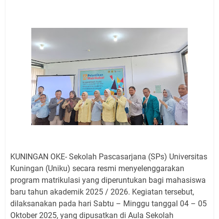
Jadwal Salat Wilayah Kuningan Jumat 7 Agustus 2026
Nobar Final Piala Presiden 2026 Bersama Kebo Bule
Sangat Seru
Warga Mulai Kesulitan Air Bersih Akibat Kekeringan,
Polres Kuningan dan PAM Tirta Kamuning Salurakan
12 Ribu Liter
Uniku Jadi Tuan Rumah Pendampingan Penyusunan
Dokumen SPMI
Sudahkah Kita Merdeka Dari Hawa Nafsu?
Info Sembako di Pasar Kepuh Kuningan Kamis 6
Agustus 2026, Daging Naik, Telur Turun
Agenda Kegiatan Bupati Kuningan Jumat 7 Agustus
2026 Ada Tiga, Tapi yang Bakal Dihadiri Hanya Satu
KUNINGAN OKE- Sekolah Pascasarjana (SPs) Universitas
Ini Empat Lokasi Samsat Keliling Kuningan Jumat 7
Kuningan (Uniku) secara resmi menyelenggarakan
Agustus 2026
program matrikulasi yang diperuntukan bagi mahasiswa
baru tahun akademik 2025 / 2026. Kegiatan tersebut,
dilaksanakan pada hari Sabtu – Minggu tanggal 04 – 05
Oktober 2025, yang dipusatkan di Aula Sekolah