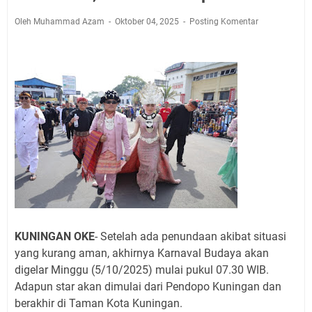
Jadwal Salat Wilayah Kuningan Jumat 7 Agustus 2026
Nobar Final Piala Presiden 2026 Bersama Kebo Bule
Oleh Muhammad Azam
Oktober 04, 2025
Posting Komentar
Sangat Seru
Warga Mulai Kesulitan Air Bersih Akibat Kekeringan,
Polres Kuningan dan PAM Tirta Kamuning Salurakan
12 Ribu Liter
Uniku Jadi Tuan Rumah Pendampingan Penyusunan
Dokumen SPMI
Sudahkah Kita Merdeka Dari Hawa Nafsu?
Info Sembako di Pasar Kepuh Kuningan Kamis 6
Agustus 2026, Daging Naik, Telur Turun
Agenda Kegiatan Bupati Kuningan Jumat 7 Agustus
2026 Ada Tiga, Tapi yang Bakal Dihadiri Hanya Satu
Ini Empat Lokasi Samsat Keliling Kuningan Jumat 7
KUNINGAN OKE
- Setelah ada penundaan akibat situasi
Agustus 2026
yang kurang aman, akhirnya Karnaval Budaya akan
digelar Minggu (5/10/2025) mulai pukul 07.30 WIB.
Adapun star akan dimulai dari Pendopo Kuningan dan
berakhir di Taman Kota Kuningan.