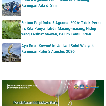
Kuningan Ada di Sini!
Embun Pagi Rabu 5 Agustus 2026: Tidak Perlu
Iri, Kita Punya Takdir Masing-masing, Hidup
yang Terlihat Mewah, Belum Tentu Indah
Ayo Salat Kawan! Ini Jadwal Salat Wilayah
Kuningan Rabu 5 Agustus 2026