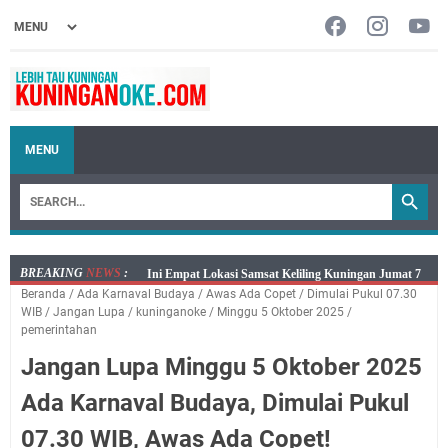
MENU
BREAKING
NEWS
:
Jumat 7 Agustus 2026 Mobil SIM Keliling Ada di
Beranda
/
Ada Karnaval Budaya
/
Awas Ada Copet
/
Dimulai Pukul 07.30
Kecamatan Sindangagung
WIB
/
Jangan Lupa
/
kuninganoke
/
Minggu 5 Oktober 2025
/
Embun Pagi Jumat 8 Agustus 2026: Jika Keberkahan
pemerintahan
Dicabut Dari Hidupmu, Kamu Akan Tetap Berjalan
Jangan Lupa Minggu 5 Oktober 2025
Kelaparan Meskipun Memiliki Sekarung Penuh Uang
Ada Karnaval Budaya, Dimulai Pukul
Salat Lima Waktu itu Bukan Cuma Kewajiban, Tapi
juga Tempat Beristirahat yang Paling Menenangkan, Ini
07.30 WIB, Awas Ada Copet!