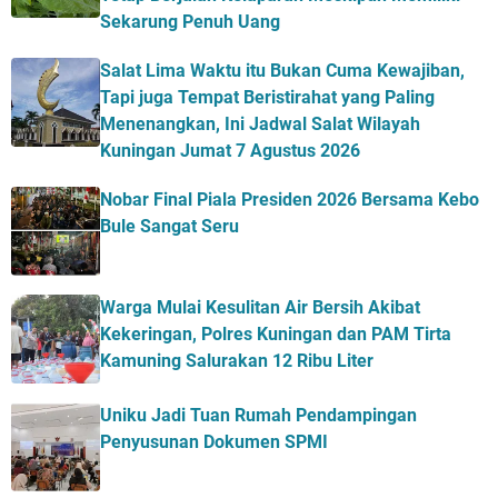
Sekarung Penuh Uang
Salat Lima Waktu itu Bukan Cuma Kewajiban,
Tapi juga Tempat Beristirahat yang Paling
Menenangkan, Ini Jadwal Salat Wilayah
Kuningan Jumat 7 Agustus 2026
Nobar Final Piala Presiden 2026 Bersama Kebo
Bule Sangat Seru
Warga Mulai Kesulitan Air Bersih Akibat
Kekeringan, Polres Kuningan dan PAM Tirta
Kamuning Salurakan 12 Ribu Liter
Uniku Jadi Tuan Rumah Pendampingan
Penyusunan Dokumen SPMI