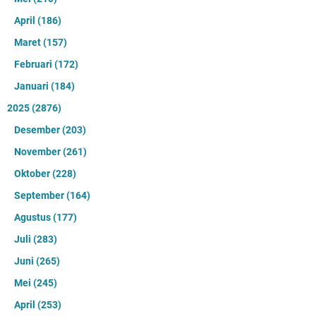
November 10, 2021
Tidak ada komentar
5 Cafe Bernuansa Alam yang Wajib Kamu Kunjungi
di Kuningan
Agustus 29, 2021
Tidak ada komentar
Hasil Sidak Diskopdaperin, di Gudang Minyak
Goreng Menumpuk ke Konsumen Sebut Kosong
Februari 13, 2022
Tidak ada komentar
Diabadikan Sebagai Nama Jalan, Ini Kisah Syekh
Maulana Akbar
Juni 05, 2022
Tidak ada komentar
2026
(1410)
Agustus
(51)
Juli
(216)
Juni
(234)