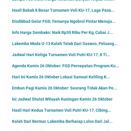
Agenda Sabtu 28 Oktober: Peringatan Hari Sumpah Pe...
Embun Pagi Sabtu 28 Oktober: Tidak Ada Tidur yang ...
Apa Alasanmu Meninggalkan Sholat Wahai Orang-orang...
Jadwal Pesik Kuningan di Piala Soeratin Jabar U-15
Tampil Ciamik Selama Turnamen Voli Putri KU-17, Pe...
Bungkam Darma, Kecamatan Pasawahan Juara Turnamen ...
Berkekuatan 23 Orang, Ini Nama-nama Pemain Pesik ...
Agenda Jumat 27 Oktober: Penutupan Kegiatan Turnam...
Jumat 27 Oktober Lokasi Mobil Samling Ada di Pasar...
Jadwal Semi Final dan Final Turnamen Voli KU-17, D...
Embun Pagi Jumat 27 Oktober: Apabila Allah Menghen...
Siapa yang Meninggal Sholat Ia Telah Kafir, Jadwa...