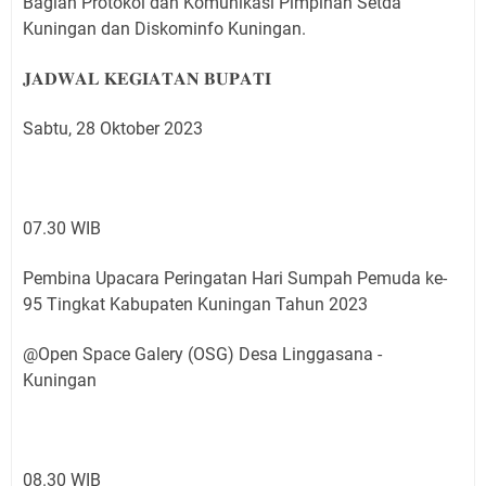
Bagian Protokol dan Komunikasi Pimpinan Setda
Kuningan dan Diskominfo Kuningan.
𝐉𝐀𝐃𝐖𝐀𝐋 𝐊𝐄𝐆𝐈𝐀𝐓𝐀𝐍 𝐁𝐔𝐏𝐀𝐓𝐈
Sabtu, 28 Oktober 2023
07.30 WIB
Pembina Upacara Peringatan Hari Sumpah Pemuda ke-
95 Tingkat Kabupaten Kuningan Tahun 2023
@Open Space Galery (OSG) Desa Linggasana -
Kuningan
08.30 WIB