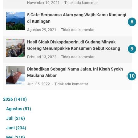
Juni 12, 2022
Tidak ada komentar
Bacaan Wirdul-Latif Lengkap Tulisan Arab dan
Latin
Oktober 24, 2021
Tidak ada komentar
Jalan Lingkar Timur Kuningan Mulai Makan Korban
April 07, 2022
Tidak ada komentar
10 Rekomendasi Mie Bakso Terenak di Kuningan,
Dijamin Nagih!
September 02, 2021
Tidak ada komentar
Embun Pagi: Jika Allah Mampu Merubah Siang
Malam, Maka Yakinlah Allah Juga Mampu Merubah
Kecewa Menjadi Bahagia
Juli 24, 2022
Tidak ada komentar
Tabrakan Mobil dan Motor, Satu Orang Meninggal
Dunia