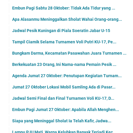
Keterlaluan, Bangkai Babi Dibuang Dekat Rumah Makan
Agenda Minggu 29 Oktober : Panen Hadiah Simpedes ...
Jadwal Samsat Keliling Kuningan Minggu 29 Oktober ...
Embun Pagi Minggu 30 Oktober: Bacalah Al-Quran hin...
Ini Jadwal Sholat Wilayah Kuningan Minggu 29 Okktober
Pesik Gagal Raih Poin Penuh di Laga Perdana Piala ...
Motor Nouvo Tabrakan dengan Truk Tangki Air, Ferry...
Dimulai Sabtu 28 Oktober, Ini Jadwal Lengkap Gala ...
Sabtu Pagi Pesik Lakoni Laga Pertama di Piala Soer...
Warga Purwasari dan Kramatmulya, Jangan Lupa Mobil...
Jadwal Turnamen Voli Putri REM Cup, Diikuti 16 Tim...