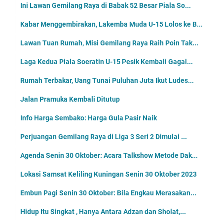
Februari
(249)
Januari
(269)
2023
(3377)
Desember
(242)
November
(265)
Oktober
(261)
Kompak Kembali Juara Usai Bungkam Cimara, Bos Pusp...
Warga Sindangkempeng Peringati Maulid, Temanya Me...
BKPRMI Kuningan Gelar P2KG, Yosa Sebut Guru Ngaji ...
Lokasi Samsat Keliling Selasa 31 Oktober Ada di Ku...
Agenda Selasa 31 Oktober: Peringatan Maulid Nabi M...
Embun Pagi Selasa 31 Oktober: Bila Sirimu Sulit Un...
Dengan Sholatl Engkau Bisa Memperbaiki Diri, Jadw...