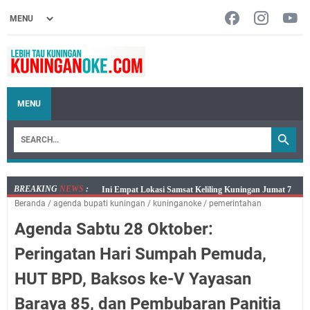
MENU
BREAKING
NEWS
:
Jumat 7 Agustus 2026 Mobil SIM Keliling Ada di
Beranda
/
agenda bupati kuningan
/
kuninganoke
/
pemerintahan
Kecamatan Sindangagung
Agenda Sabtu 28 Oktober:
Embun Pagi Jumat 8 Agustus 2026: Jika Keberkahan
Dicabut Dari Hidupmu, Kamu Akan Tetap Berjalan
Peringatan Hari Sumpah Pemuda,
Kelaparan Meskipun Memiliki Sekarung Penuh Uang
HUT BPD, Baksos ke-V Yayasan
Salat Lima Waktu itu Bukan Cuma Kewajiban, Tapi
juga Tempat Beristirahat yang Paling Menenangkan, Ini
Baraya 85, dan Pembubaran Panitia