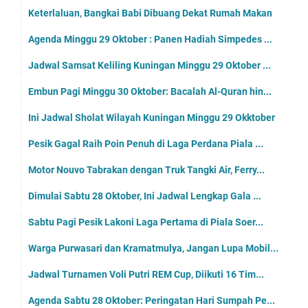
Ini Lawan Gemilang Raya di Babak 52 Besar Piala So...
Kabar Menggembirakan, Lakemba Muda U-15 Lolos ke B...
Lawan Tuan Rumah, Misi Gemilang Raya Raih Poin Tak...
Laga Kedua Piala Soeratin U-15 Pesik Kembali Gagal...
Rumah Terbakar, Uang Tunai Puluhan Juta Ikut Ludes...
Jalan Pramuka Kembali Ditutup
Info Harga Sembako: Harga Gula Pasir Naik
Perjuangan Gemilang Raya di Liga 3 Seri 2 Dimulai ...
Agenda Senin 30 Oktober: Acara Talkshow Metode Dak...
Lokasi Samsat Keliling Kuningan Senin 30 Oktober 2023
Embun Pagi Senin 30 Oktober: Bila Engkau Merasakan...
Hidup Itu Singkat , Hanya Antara Adzan dan Sholat,...