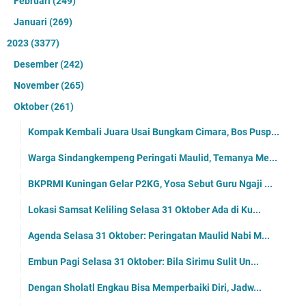
April
(253)
Maret
(279)
Februari
(261)
Januari
(257)
2024
(3156)
Desember
(259)
November
(249)
Oktober
(262)
September
(209)
Agustus
(264)
Juli
(271)
Juni
(290)
Mei
(285)
April
(268)
Maret
(281)