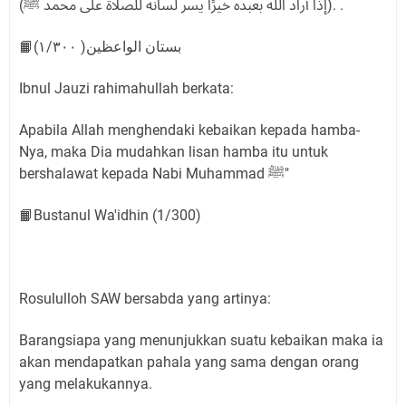
(إذا أراد الله بعبده خيرًا يسر لسانه للصلاة على محمد ﷺ). .
📙بستان الواعظين( ١/٣٠٠)
Ibnul Jauzi rahimahullah berkata:
Apabila Allah menghendaki kebaikan kepada hamba-
Nya, maka Dia mudahkan lisan hamba itu untuk
bershalawat kepada Nabi Muhammad ﷺ"
📙Bustanul Wa'idhin (1/300)
Rosululloh SAW bersabda yang artinya:
Barangsiapa yang menunjukkan suatu kebaikan maka ia
akan mendapatkan pahala yang sama dengan orang
yang melakukannya.