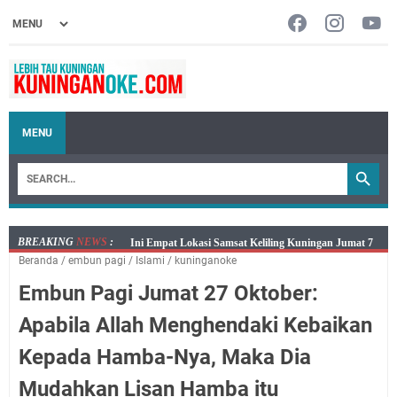
MENU
BREAKING
NEWS
:
Jumat 7 Agustus 2026 Mobil SIM Keliling Ada di
Beranda
/
embun pagi
/
Islami
/
kuninganoke
Kecamatan Sindangagung
Embun Pagi Jumat 27 Oktober:
Embun Pagi Jumat 8 Agustus 2026: Jika Keberkahan
Dicabut Dari Hidupmu, Kamu Akan Tetap Berjalan
Apabila Allah Menghendaki Kebaikan
Kelaparan Meskipun Memiliki Sekarung Penuh Uang
Kepada Hamba-Nya, Maka Dia
Salat Lima Waktu itu Bukan Cuma Kewajiban, Tapi
juga Tempat Beristirahat yang Paling Menenangkan, Ini
Mudahkan Lisan Hamba itu