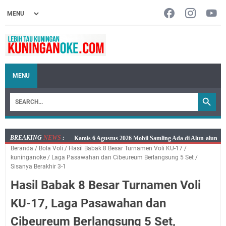
MENU
BREAKING
NEWS
:
Layanan Mobil Samsat Keliling Kuningan Kamis 6
Beranda
/
Bola Voli
/
Hasil Babak 8 Besar Turnamen Voli KU-17
/
Agustus 2026 Ada di Empat Titik
kuninganoke
/
Laga Pasawahan dan Cibeureum Berlangsung 5 Set
/
Embun Pagi Kamis 6 Agustus 2026: Tidak Semua
Sisanya Berakhir 3-1
Keterlambatan Berarti Kegagalan
Hasil Babak 8 Besar Turnamen Voli
Setiap Noda Ada Pembersihnya, Salat Bisa Menjadi
KU-17, Laga Pasawahan dan
Pembersih Dosa Kita, Ini Jadwal Salat Wilayah
Kuningan Kamis 6 Agustus 2026
Cibeureum Berlangsung 5 Set,