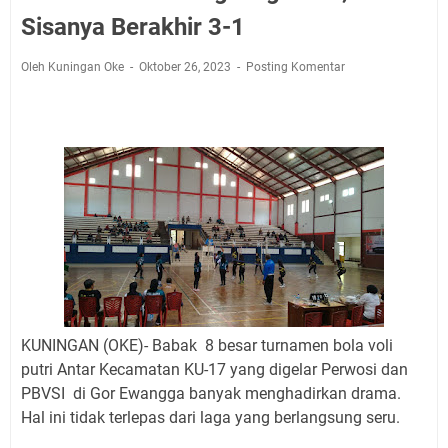
Agenda Kegiatan Bupati, Wabup dan Sekda Kuningan
Sisanya Berakhir 3-1
Rabu 5 Agustus 2026 Masing-masing Dua Acara
Ini Lokasi Samling Kuningan Rabu 5 Agustus 2026
Oleh Kuningan Oke
Oktober 26, 2023
Posting Komentar
Rabu 5 Agustus 2026 Mobil SIM Keliling Kuningan Ada
di Sini!
Embun Pagi Rabu 5 Agustus 2026: Tidak Perlu Iri, Kita
Punya Takdir Masing-masing, Hidup yang Terlihat
Mewah, Belum Tentu Indah
Ayo Salat Kawan! Ini Jadwal Salat Wilayah Kuningan
Rabu 5 Agustus 2026
Agenda Kegiatan Bupati Kuningan Kamis 6 Agustus
2026 Ada Tiga Acara
Kamis 6 Agustus 2026 Mobil Samling Ada di Alun-alun
Luragung, Ini Persyaratan dan Besaran Biayanya
KUNINGAN (OKE)- Babak 8 besar
turnamen bola voli
putri Antar Kecamatan KU-17 yang digelar Perwosi dan
PBVSI di Gor Ewangga banyak menghadirkan drama.
Hal ini tidak terlepas dari laga yang berlangsung seru.