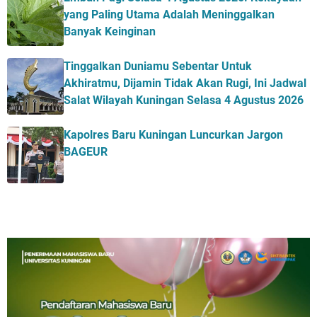
yang Paling Utama Adalah Meninggalkan
Banyak Keinginan
Tinggalkan Duniamu Sebentar Untuk
Akhiratmu, Dijamin Tidak Akan Rugi, Ini Jadwal
Salat Wilayah Kuningan Selasa 4 Agustus 2026
Kapolres Baru Kuningan Luncurkan Jargon
BAGEUR