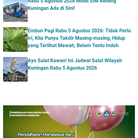
Rabu 5 Agustus 2026 Mobil SIM Keliling
Kuningan Ada di Sini!
Embun Pagi Rabu 5 Agustus 2026: Tidak Perlu
Iri, Kita Punya Takdir Masing-masing, Hidup
yang Terlihat Mewah, Belum Tentu Indah
Ayo Salat Kawan! Ini Jadwal Salat Wilayah
Kuningan Rabu 5 Agustus 2026