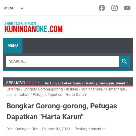
MENU
BREAKING
NEWS
:
Jumat 7 Agustus 2026 Mobil SIM Keliling Ada di
Beranda
/
Bongkar Gorong-gorong
/
Insiden
/
kuninganoke
/
Pemerintah
/
Kecamatan Sindangagung
pemerintahan
/
Petugas Dapatkan "Harta Karun"
Embun Pagi Jumat 8 Agustus 2026: Jika Keberkahan
Bongkar Gorong-gorong, Petugas
Dicabut Dari Hidupmu, Kamu Akan Tetap Berjalan
Kelaparan Meskipun Memiliki Sekarung Penuh Uang
Dapatkan "Harta Karun"
Salat Lima Waktu itu Bukan Cuma Kewajiban, Tapi
juga Tempat Beristirahat yang Paling Menenangkan, Ini
Oleh Kuningan Oke
Oktober 02, 2023
Posting Komentar