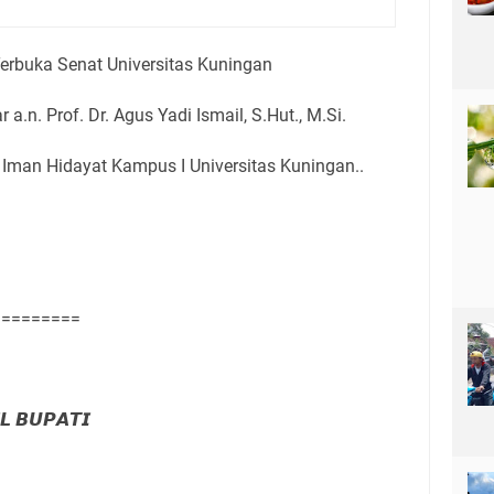
rbuka Senat Universitas Kuningan
a.n. Prof. Dr. Agus Yadi Ismail, S.Hut., M.Si.
 Iman Hidayat Kampus I Universitas Kuningan..
=========
𝙇 𝘽𝙐𝙋𝘼𝙏𝙄