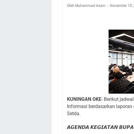
Warga Mulai Kesuli
Oleh Muhammad Azam
November 19,
Kamuning Saluraka
Uniku Jadi Tuan 
Sudahkah Kita Mer
Info Sembako di Pa
Agenda Kegiatan Bu
Hanya Satu
Ini Empat Lokasi S
KUNINGAN OKE
- Berikut jadw
Informasi berdasarkan laporan
Setda.
𝘼𝙂𝙀𝙉𝘿𝘼 𝙆𝙀𝙂𝙄𝘼𝙏𝘼𝙉 𝘽𝙐𝙋𝘼