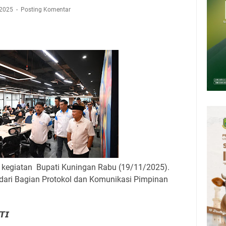
tan Air Bersih Akibat Kekeringan, Polres Kuningan dan PAM Tirta
 2025
Posting Komentar
n 12 Ribu Liter
Rumah Pendampingan Penyusunan Dokumen SPMI
deka Dari Hawa Nafsu?
sar Kepuh Kuningan Kamis 6 Agustus 2026, Daging Naik, Telur Turun
pati Kuningan Jumat 7 Agustus 2026 Ada Tiga, Tapi yang Bakal Dihadiri
amsat Keliling Kuningan Jumat 7 Agustus 2026
al kegiatan Bupati Kuningan Rabu (19/11/2025).
 dari Bagian Protokol dan Komunikasi Pimpinan
𝙏𝙄