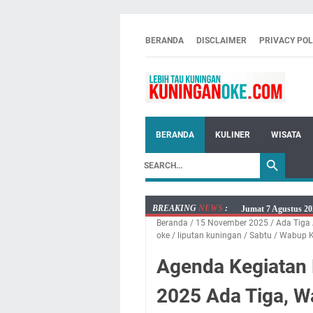
BERANDA
DISCLAIMER
PRIVACY POL
BERANDA
KULINER
WISATA
BREAKING
NEWS
:
Jumat 7 Agustus 20
Beranda
/
15 November 2025
/
Ada Tiga
Embun Pagi Jumat 
oke
/
liputan kuningan
/
Sabtu
/
Wabup K
Tetap Berjalan Ke
Agenda Kegiatan
Salat Lima Waktu i
Menenangkan, Ini J
2025 Ada Tiga, 
Nobar Final Piala 