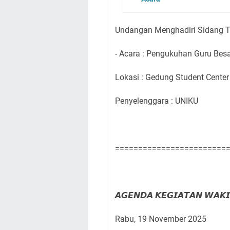
Undangan Menghadiri Sidang Te
- Acara : Pengukuhan Guru Besar 
Lokasi : Gedung Student Center
Penyelenggara : UNIKU
========================
𝘼𝙂𝙀𝙉𝘿𝘼 𝙆𝙀𝙂𝙄𝘼𝙏𝘼𝙉 𝙒𝘼𝙆𝙄
Rabu, 19 November 2025