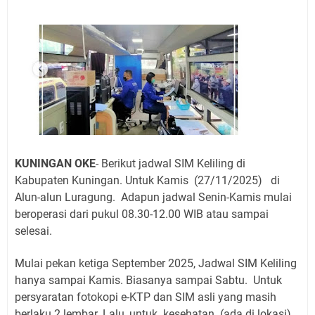
Jadwal Salat Wilayah Kuningan Jumat 7 Agustus 2026
Nobar Final Piala Presiden 2026 Bersama Kebo Bule
Sangat Seru
Warga Mulai Kesulitan Air Bersih Akibat Kekeringan,
Polres Kuningan dan PAM Tirta Kamuning Salurakan
12 Ribu Liter
Uniku Jadi Tuan Rumah Pendampingan Penyusunan
Dokumen SPMI
Sudahkah Kita Merdeka Dari Hawa Nafsu?
Info Sembako di Pasar Kepuh Kuningan Kamis 6
KUNINGAN OKE
- Berikut jadwal SIM Keliling di
Agustus 2026, Daging Naik, Telur Turun
Kabupaten Kuningan. Untuk Kamis
(27/11/2025)
di
Agenda Kegiatan Bupati Kuningan Jumat 7 Agustus
Alun-alun Luragung
.
Adapun jadwal Senin-Kamis mulai
2026 Ada Tiga, Tapi yang Bakal Dihadiri Hanya Satu
beroperasi dari pukul 08.30-12.00 WIB atau sampai
selesai.
Ini Empat Lokasi Samsat Keliling Kuningan Jumat 7
Agustus 2026
Mulai pekan ketiga September 2025, Jadwal SIM Keliling
hanya sampai Kamis. Biasanya sampai Sabtu.
Untuk
persyaratan fotokopi e-KTP dan SIM asli yang masih
berlaku 2 lembar. Lalu, untuk kesehatan (ada di lokasi),