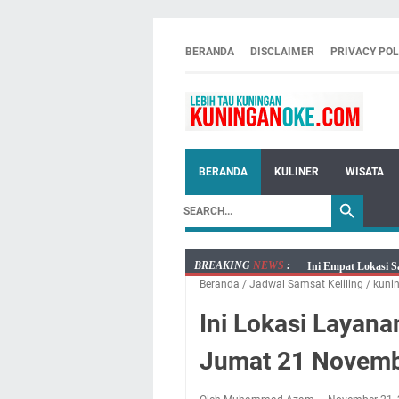
BERANDA
DISCLAIMER
PRIVACY POL
BERANDA
KULINER
WISATA
BREAKING
NEWS
:
Ini Empat Lokasi S
Beranda
/
Jadwal Samsat Keliling
/
kuni
Jumat 7 Agustus 20
Embun Pagi Jumat 
Ini Lokasi Layana
Tetap Berjalan Ke
Jumat 21 Novemb
Salat Lima Waktu i
Menenangkan, Ini J