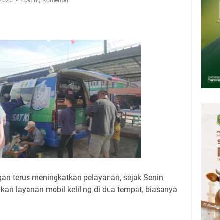
Presiden 2026 Bersama Kebo Bule Sangat Seru
 2025
Posting Komentar
tan Air Bersih Akibat Kekeringan, Polres Kuningan dan PAM Tirta
n 12 Ribu Liter
Rumah Pendampingan Penyusunan Dokumen SPMI
deka Dari Hawa Nafsu?
sar Kepuh Kuningan Kamis 6 Agustus 2026, Daging Naik, Telur Turun
pati Kuningan Jumat 7 Agustus 2026 Ada Tiga, Tapi yang Bakal Dihadiri
an terus meningkatkan pelayanan, sejak Senin
an layanan mobil keliling di dua tempat, biasanya