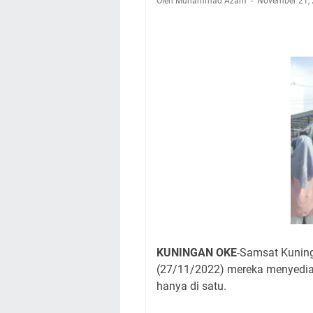
Oleh Muhammad Azam
Nobar Final Piala 
November 21,
Warga Mulai Kesuli
Kamuning Saluraka
Uniku Jadi Tuan 
Sudahkah Kita Mer
Info Sembako di Pa
Agenda Kegiatan Bu
Hanya Satu
KUNINGAN OKE
-Samsat Kuning
(27/11/2022) mereka menyediak
hanya di satu.