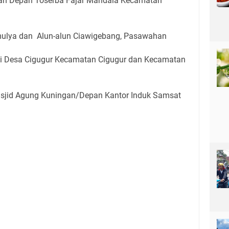
epan Depan Toserba Fajar Mandala Kecamatan
ulya dan Alun-alun Ciawigebang, Pasawahan
ai Desa Cigugur Kecamatan Cigugur dan Kecamatan
jid Agung Kuningan/Depan Kantor Induk Samsat