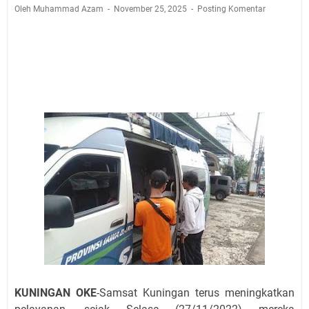
Jadwal Salat Wilayah Kuningan Jumat 7 Agustus 2026
Oleh Muhammad Azam
November 25, 2025
Posting Komentar
Nobar Final Piala Presiden 2026 Bersama Kebo Bule
Sangat Seru
Warga Mulai Kesulitan Air Bersih Akibat Kekeringan,
Polres Kuningan dan PAM Tirta Kamuning Salurakan
12 Ribu Liter
Uniku Jadi Tuan Rumah Pendampingan Penyusunan
Dokumen SPMI
Sudahkah Kita Merdeka Dari Hawa Nafsu?
Info Sembako di Pasar Kepuh Kuningan Kamis 6
Agustus 2026, Daging Naik, Telur Turun
Agenda Kegiatan Bupati Kuningan Jumat 7 Agustus
2026 Ada Tiga, Tapi yang Bakal Dihadiri Hanya Satu
Ini Empat Lokasi Samsat Keliling Kuningan Jumat 7
Agustus 2026
KUNINGAN OKE
-Samsat Kuningan terus meningkatkan