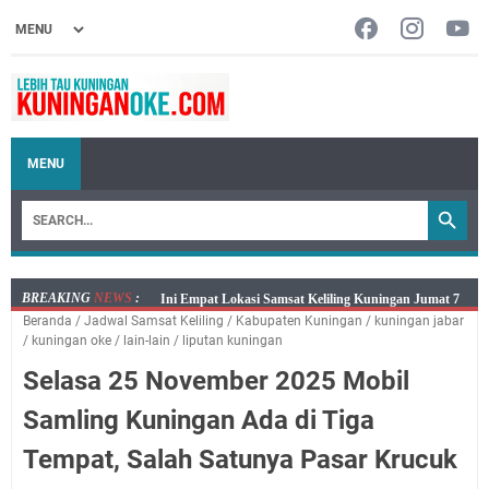
MENU
BREAKING
NEWS
:
Jumat 7 Agustus 2026 Mobil SIM Keliling Ada di
Beranda
/
Jadwal Samsat Keliling
/
Kabupaten Kuningan
/
kuningan jabar
Kecamatan Sindangagung
/
kuningan oke
/
lain-lain
/
liputan kuningan
Embun Pagi Jumat 8 Agustus 2026: Jika Keberkahan
Selasa 25 November 2025 Mobil
Dicabut Dari Hidupmu, Kamu Akan Tetap Berjalan
Kelaparan Meskipun Memiliki Sekarung Penuh Uang
Samling Kuningan Ada di Tiga
Salat Lima Waktu itu Bukan Cuma Kewajiban, Tapi
Tempat, Salah Satunya Pasar Krucuk
juga Tempat Beristirahat yang Paling Menenangkan, Ini