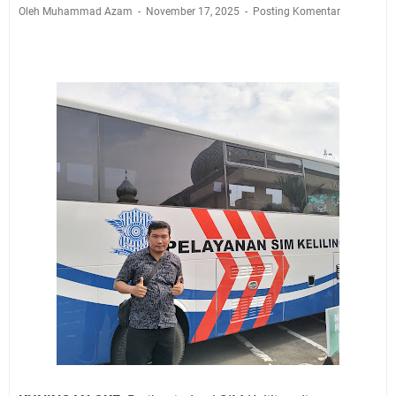
Jadwal Salat Wilayah Kuningan Jumat 7 Agustus 2026
Oleh Muhammad Azam
November 17, 2025
Posting Komentar
Nobar Final Piala Presiden 2026 Bersama Kebo Bule
Sangat Seru
Warga Mulai Kesulitan Air Bersih Akibat Kekeringan,
Polres Kuningan dan PAM Tirta Kamuning Salurakan
12 Ribu Liter
Uniku Jadi Tuan Rumah Pendampingan Penyusunan
Dokumen SPMI
Sudahkah Kita Merdeka Dari Hawa Nafsu?
Info Sembako di Pasar Kepuh Kuningan Kamis 6
Agustus 2026, Daging Naik, Telur Turun
Agenda Kegiatan Bupati Kuningan Jumat 7 Agustus
2026 Ada Tiga, Tapi yang Bakal Dihadiri Hanya Satu
Ini Empat Lokasi Samsat Keliling Kuningan Jumat 7
Agustus 2026