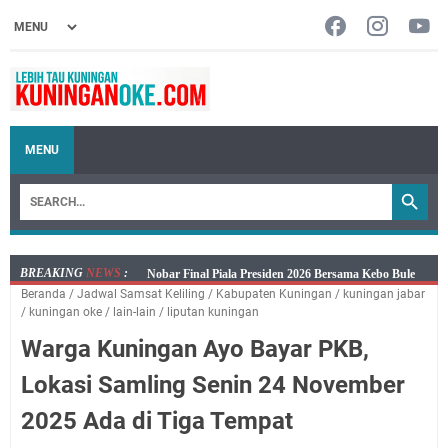
MENU
BREAKING
NEWS
:
Nobar Final Piala Presiden 2026 Bersama Kebo Bule
Beranda
/
Jadwal Samsat Keliling
/
Kabupaten Kuningan
/
kuningan jabar
Sangat Seru
/
kuningan oke
/
lain-lain
/
liputan kuningan
Warga Mulai Kesulitan Air Bersih Akibat Kekeringan,
Warga Kuningan Ayo Bayar PKB,
Polres Kuningan dan PAM Tirta Kamuning Salurakan
12 Ribu Liter
Lokasi Samling Senin 24 November
Uniku Jadi Tuan Rumah Pendampingan Penyusunan
2025 Ada di Tiga Tempat
Dokumen SPMI