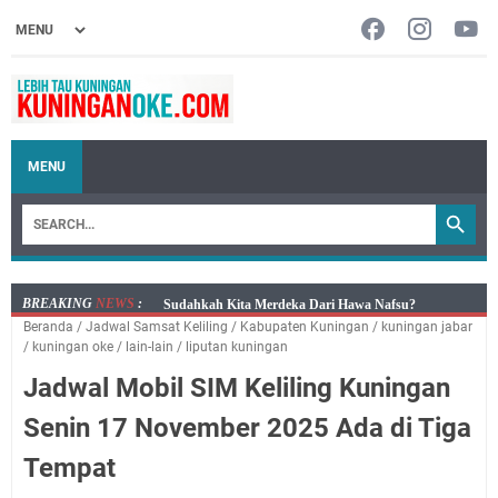
MENU
BREAKING
NEWS
:
Info Sembako di Pasar Kepuh Kuningan Kamis 6
Beranda
/
Jadwal Samsat Keliling
/
Kabupaten Kuningan
/
kuningan jabar
Agustus 2026, Daging Naik, Telur Turun
/
kuningan oke
/
lain-lain
/
liputan kuningan
Agenda Kegiatan Bupati Kuningan Kamis 6 Agustus
Jadwal Mobil SIM Keliling Kuningan
2026 Ada Tiga Acara
Kamis 6 Agustus 2026 Mobil Samling Ada di Alun-alun
Senin 17 November 2025 Ada di Tiga
Luragung, Ini Persyaratan dan Besaran Biayanya
Tempat
Layanan Mobil Samsat Keliling Kuningan Kamis 6