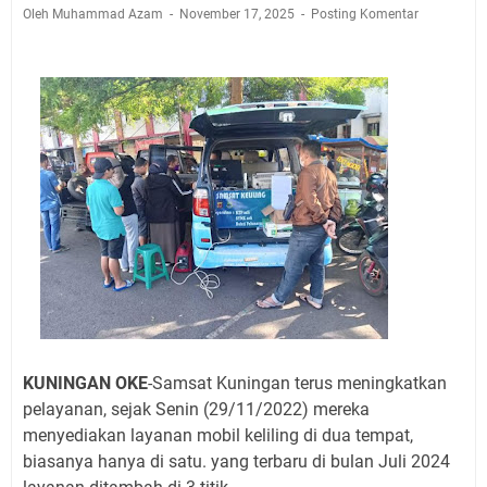
Agustus 2026 Ada di Empat Titik
Oleh Muhammad Azam
November 17, 2025
Posting Komentar
Embun Pagi Kamis 6 Agustus 2026: Tidak Semua
Keterlambatan Berarti Kegagalan
Setiap Noda Ada Pembersihnya, Salat Bisa Menjadi
Pembersih Dosa Kita, Ini Jadwal Salat Wilayah
Kuningan Kamis 6 Agustus 2026
Agenda Kegiatan Bupati, Wabup dan Sekda Kuningan
Rabu 5 Agustus 2026 Masing-masing Dua Acara
Ini Lokasi Samling Kuningan Rabu 5 Agustus 2026
Uniku Jadi Tuan Rumah Pendampingan Penyusunan
Dokumen SPMI
Sudahkah Kita Merdeka Dari Hawa Nafsu?
KUNINGAN OKE
-Samsat Kuningan terus meningkatkan
pelayanan, sejak Senin (29/11/2022) mereka
menyediakan layanan mobil keliling di dua tempat,
biasanya hanya di satu.
yang terbaru di bulan Juli 2024