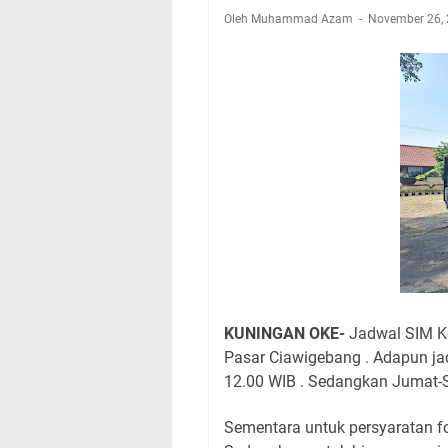
Embun Pagi Kamis 6
Oleh Muhammad Azam
November 26,
Setiap Noda Ada Pe
Wilayah Kuningan 
Agenda Kegiatan B
Dua Acara
Ini Lokasi Samling
Uniku Jadi Tuan 
KUNINGAN OKE-
Jadwal SIM Ke
Pasar Ciawigebang . Adapun jad
12.00 WIB . Sedangkan Jumat-S
Sementara untuk persyaratan fo