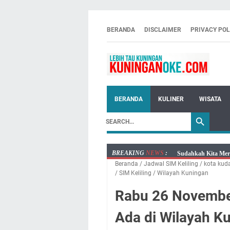
BERANDA
DISCLAIMER
PRIVACY POL
BERANDA
KULINER
WISATA
BREAKING
NEWS
:
Sudahkah Kita Mer
Beranda
/
Jadwal SIM Keliling
/
kota kud
Info Sembako di Pa
/
SIM Keliling
/
Wilayah Kuningan
Agenda Kegiatan Bu
Rabu 26 November
Kamis 6 Agustus 20
Besaran Biayanya
Ada di Wilayah K
Layanan Mobil Sams