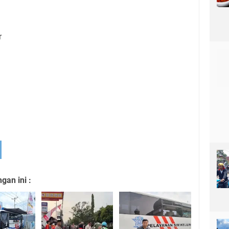
r
an ini :