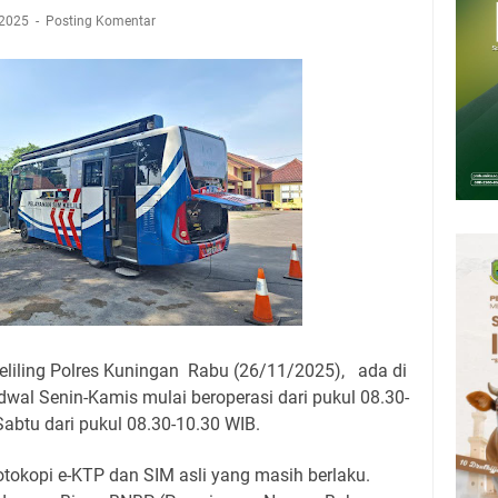
 Agustus 2026: Tidak Semua Keterlambatan Berarti Kegagalan
 2025
Posting Komentar
mbersihnya, Salat Bisa Menjadi Pembersih Dosa Kita, Ini Jadwal Salat
Kamis 6 Agustus 2026
upati, Wabup dan Sekda Kuningan Rabu 5 Agustus 2026 Masing-masing
 Kuningan Rabu 5 Agustus 2026
Rumah Pendampingan Penyusunan Dokumen SPMI
liling Polres Kuningan Rabu (26/11/2025), ada di
wal Senin-Kamis mulai beroperasi dari pukul 08.30-
abtu dari pukul 08.30-10.30 WIB.
tokopi e-KTP dan SIM asli yang masih berlaku.