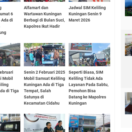
g
Alfamart dan
Jadwal SIM Keliling
Jumat 6
Wartawan Kuningan
Kuningan Senin 9
 Ada di
Berbagi di Bulan Suci,
Maret 2026
n
Kapolres Ikut Hadir
ung
ebruari
Senin 2 Februari 2025
Seperti Biasa, SIM
i Mobil
Mobil Samsat Keliling
Keliling Tidak Ada
iling
Kuningan Ada di Tiga
Layanan Pada Sabtu,
da di Tiga
Tempat, Salah
Pemohon Bisa
Satunya di
Datang ke Mapolres
Kecamatan Cidahu
Kuningan