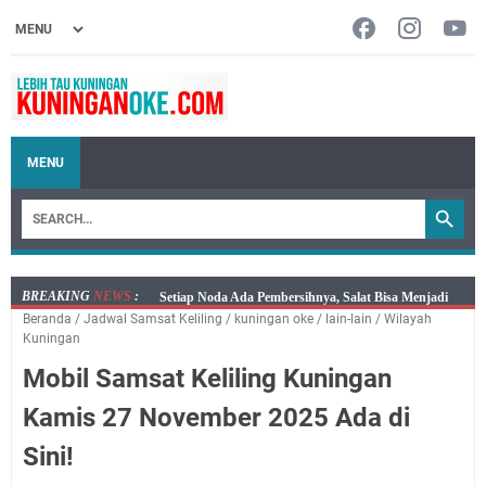
MENU
BREAKING
NEWS
:
Agenda Kegiatan Bupati, Wabup dan Sekda Kuningan
Beranda
/
Jadwal Samsat Keliling
/
kuningan oke
/
lain-lain
/
Wilayah
Rabu 5 Agustus 2026 Masing-masing Dua Acara
Kuningan
Ini Lokasi Samling Kuningan Rabu 5 Agustus 2026
Mobil Samsat Keliling Kuningan
Rabu 5 Agustus 2026 Mobil SIM Keliling Kuningan Ada
di Sini!
Kamis 27 November 2025 Ada di
Embun Pagi Rabu 5 Agustus 2026: Tidak Perlu Iri, Kita
Sini!
Punya Takdir Masing-masing, Hidup yang Terlihat