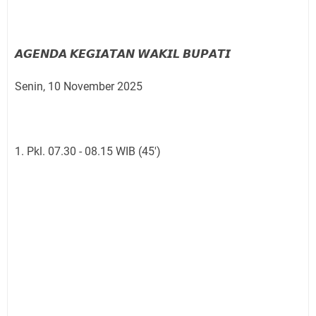
𝘼𝙂𝙀𝙉𝘿𝘼 𝙆𝙀𝙂𝙄𝘼𝙏𝘼𝙉 𝙒𝘼𝙆𝙄𝙇 𝘽𝙐𝙋𝘼𝙏𝙄
Senin, 10 November 2025
1. Pkl. 07.30 - 08.15 WIB (45')