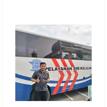
Jadwal Salat Wilayah Kuningan Jumat 7 Agustus 2026
Nobar Final Piala Presiden 2026 Bersama Kebo Bule
Sangat Seru
Warga Mulai Kesulitan Air Bersih Akibat Kekeringan,
Polres Kuningan dan PAM Tirta Kamuning Salurakan
12 Ribu Liter
Uniku Jadi Tuan Rumah Pendampingan Penyusunan
Dokumen SPMI
Sudahkah Kita Merdeka Dari Hawa Nafsu?
Info Sembako di Pasar Kepuh Kuningan Kamis 6
Agustus 2026, Daging Naik, Telur Turun
Agenda Kegiatan Bupati Kuningan Jumat 7 Agustus
2026 Ada Tiga, Tapi yang Bakal Dihadiri Hanya Satu
Ini Empat Lokasi Samsat Keliling Kuningan Jumat 7
Agustus 2026