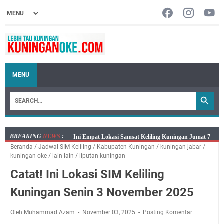
MENU
BREAKING
NEWS
:
Jumat 7 Agustus 2026 Mobil SIM Keliling Ada di
Beranda
/
Jadwal SIM Keliling
/
Kabupaten Kuningan
/
kuningan jabar
/
Kecamatan Sindangagung
kuningan oke
/
lain-lain
/
liputan kuningan
Embun Pagi Jumat 8 Agustus 2026: Jika Keberkahan
Catat! Ini Lokasi SIM Keliling
Dicabut Dari Hidupmu, Kamu Akan Tetap Berjalan
Kelaparan Meskipun Memiliki Sekarung Penuh Uang
Kuningan Senin 3 November 2025
Salat Lima Waktu itu Bukan Cuma Kewajiban, Tapi
juga Tempat Beristirahat yang Paling Menenangkan, Ini
Oleh Muhammad Azam
November 03, 2025
Posting Komentar