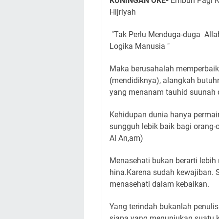
KUNINGAN OKE-
Embun Pagi K
Hijriyah
"Tak Perlu Menduga-duga Alla
Logika Manusia "
Maka berusahalah memperbaiki 
(mendidiknya), alangkah butuh
yang menanam tauhid suunah da
Kehidupan dunia hanya permain
sungguh lebik baik bagi orang-
Al An,am)
Menasehati bukan berarti lebih 
hina.Karena sudah kewajiban. 
menasehati dalam kebaikan.
Yang terindah bukanlah penul
siapa yang menunjukan suatu 