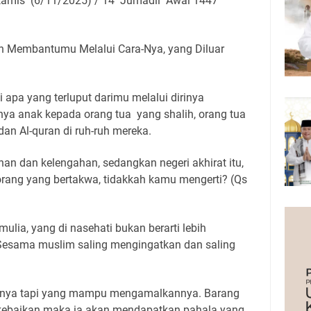
amis (6/11/2025) / 14 Jumadil Awal 1447
h Membantumu Melalui Cara-Nya, yang Diluar
apa yang terluput darimu melalui dirinya
nya anak kepada orang tua yang shalih, orang tua
n Al-quran di ruh-ruh mereka.
an dan kelengahan, sedangkan negeri akhirat itu,
orang yang bertakwa, tidakkah kamu mengerti? (Qs
mulia, yang di nasehati bukan berarti lebih
Sesama muslim saling mengingatkan dan saling
isnya tapi yang mampu mengamalkannya. Barang
kebaikan maka ia akan mendapatkan pahala yang