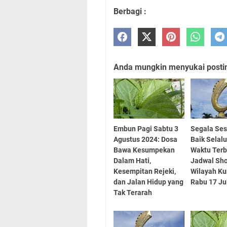
Berbagi :
Anda mungkin menyukai posting
Embun Pagi Sabtu 3
Segala Ses
Agustus 2024: Dosa
Baik Selalu
Bawa Kesumpekan
Waktu Terba
Dalam Hati,
Jadwal Sho
Kesempitan Rejeki,
Wilayah K
dan Jalan Hidup yang
Rabu 17 Ju
Tak Terarah