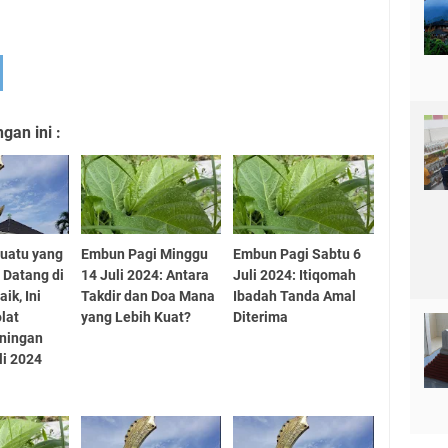
an ini :
uatu yang
Embun Pagi Minggu
Embun Pagi Sabtu 6
 Datang di
14 Juli 2024: Antara
Juli 2024: Itiqomah
ik, Ini
Takdir dan Doa Mana
Ibadah Tanda Amal
lat
yang Lebih Kuat?
Diterima
uningan
li 2024