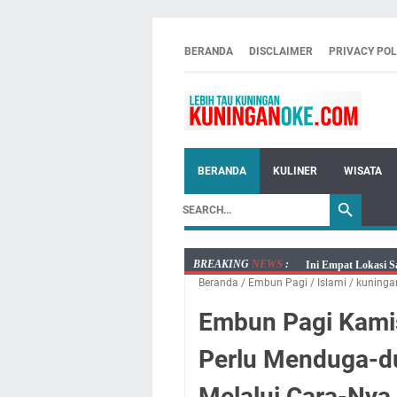
BERANDA
DISCLAIMER
PRIVACY POL
BERANDA
KULINER
WISATA
BREAKING
NEWS
:
Ini Empat Lokasi S
Beranda
/
‌Embun Pagi
/
Islami
/
kuninga
Jumat 7 Agustus 20
Embun Pagi Jumat 
Embun Pagi Kami
Tetap Berjalan Ke
Perlu Menduga-d
Salat Lima Waktu i
Menenangkan, Ini J
Melalui Cara-Nya,