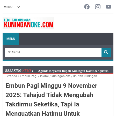
MENU
BREAKING
NEWS
:
Kamis 6 Agustus 2026 Mobil Samling Ada di Alun-alun
Beranda
/
‌Embun Pagi
/
Islami
/
kuningan oke
/
liputan kuningan
Luragung, Ini Persyaratan dan Besaran Biayanya
Embun Pagi Minggu 9 November
Layanan Mobil Samsat Keliling Kuningan Kamis 6
Agustus 2026 Ada di Empat Titik
2025: Tahajud Tidak Mengubah
Embun Pagi Kamis 6 Agustus 2026: Tidak Semua
Takdirmu Seketika, Tapi Ia
Keterlambatan Berarti Kegagalan
Setiap Noda Ada Pembersihnya, Salat Bisa Menjadi
Menguatkan Hatimu Untuk