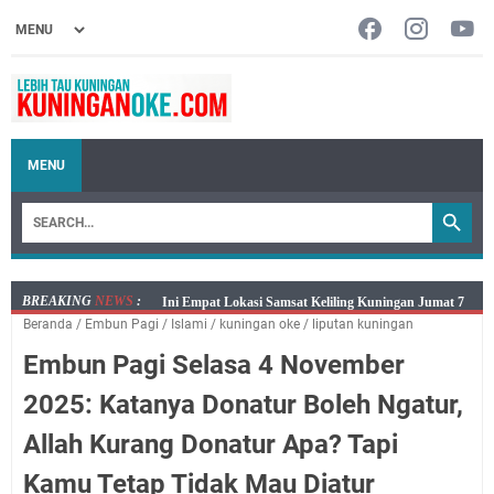
MENU
BREAKING
NEWS
:
Jumat 7 Agustus 2026 Mobil SIM Keliling Ada di
Beranda
/
‌Embun Pagi
/
Islami
/
kuningan oke
/
liputan kuningan
Kecamatan Sindangagung
Embun Pagi Selasa 4 November
Embun Pagi Jumat 8 Agustus 2026: Jika Keberkahan
Dicabut Dari Hidupmu, Kamu Akan Tetap Berjalan
2025: Katanya Donatur Boleh Ngatur,
Kelaparan Meskipun Memiliki Sekarung Penuh Uang
Allah Kurang Donatur Apa? Tapi
Salat Lima Waktu itu Bukan Cuma Kewajiban, Tapi
juga Tempat Beristirahat yang Paling Menenangkan, Ini
Kamu Tetap Tidak Mau Diatur