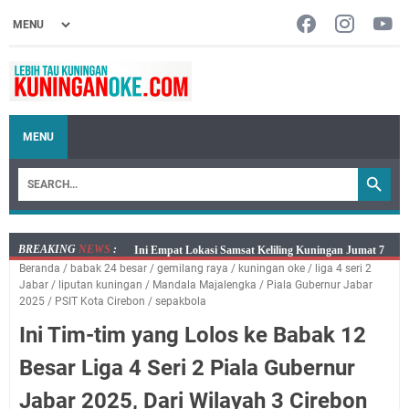
MENU
BREAKING
NEWS
:
Jumat 7 Agustus 2026 Mobil SIM Keliling Ada di
Beranda
/
babak 24 besar
/
gemilang raya
/
kuningan oke
/
liga 4 seri 2
Kecamatan Sindangagung
Jabar
/
liputan kuningan
/
Mandala Majalengka
/
Piala Gubernur Jabar
Embun Pagi Jumat 8 Agustus 2026: Jika Keberkahan
2025
/
PSIT Kota Cirebon
/
sepakbola
Dicabut Dari Hidupmu, Kamu Akan Tetap Berjalan
Ini Tim-tim yang Lolos ke Babak 12
Kelaparan Meskipun Memiliki Sekarung Penuh Uang
Besar Liga 4 Seri 2 Piala Gubernur
Salat Lima Waktu itu Bukan Cuma Kewajiban, Tapi
juga Tempat Beristirahat yang Paling Menenangkan, Ini
Jabar 2025, Dari Wilayah 3 Cirebon