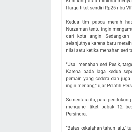
Kuninang
atau minimal menyaks
Harga tiket sendiri Rp25 ribu VI
Kedua tim pasca meraih ha
Nurzaman tentu ingin mengama
dari kota angin. Sedangka
selanjutnya karena baru merai
nilai satu ketika menahan seri
"Usai menahan seri Pesik, ta
Karena pada laga kedua sepe
pemain yang cedera dan juga 
ingin menang," ujar Pelatih Per
Sementara itu, para pendukung
mengunci tiket babak 12 besa
Persindra.
"Balas kekalahan tahun lalu," t