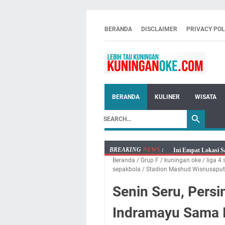
BERANDA
DISCLAIMER
PRIVACY POL
BERANDA
KULINER
WISATA
BREAKING
NEWS
:
Ini Empat Lokasi S
Beranda
/
Grup F
/
kuningan oke
/
liga 4 
Jumat 7 Agustus 20
sepakbola
/
Stadion Mashud Wisnusaput
Embun Pagi Jumat 
Senin Seru, Pers
Tetap Berjalan Ke
Salat Lima Waktu i
Indramayu Sama I
Menenangkan, Ini J