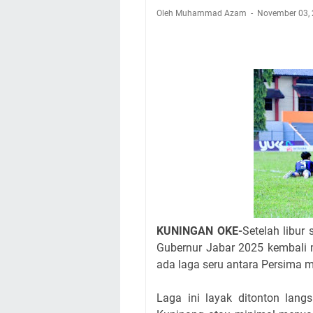
Nobar Final Piala 
Oleh Muhammad Azam
November 03,
Warga Mulai Kesuli
Kamuning Saluraka
Uniku Jadi Tuan 
Sudahkah Kita Mer
Info Sembako di Pa
Agenda Kegiatan Bu
Hanya Satu
KUNINGAN OKE-
Setelah libur 
Gubernur Jabar 2025 kembali 
ada laga seru antara Persima
Laga ini layak ditonton lan