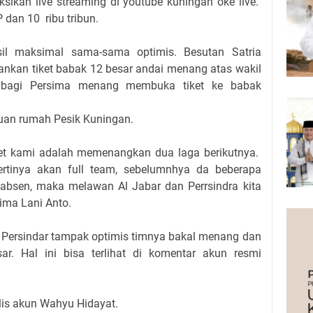
ikan live streaming di youtube kuningan oke live.
P dan 10 ribu tribun.
sil maksimal sama-sama optimis.
Besutan Satria
nkan tiket babak 12 besar andai menang atas wakil
n bagi Persima menang membuka tiket ke babak
h
 tuan rumah Pesik Kuningan.
rget kami adalah memenangkan dua laga berikutnya.
rtinya akan full team, sebelumnhya da beberapa
absen, maka melawan Al Jabar dan Perrsindra kita
sima Lani Anto.
 Persindar tampak optimis timnya bakal menang dan
r. Hal ini bisa terlihat di komentar akun resmi
ulis akun Wahyu Hidayat.