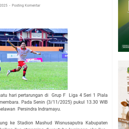
Presiden 2026 Bersama Kebo Bule Sangat Seru
 2025
Posting Komentar
tan Air Bersih Akibat Kekeringan, Polres Kuningan dan PAM Tirta
n 12 Ribu Liter
Rumah Pendampingan Penyusunan Dokumen SPMI
deka Dari Hawa Nafsu?
sar Kepuh Kuningan Kamis 6 Agustus 2026, Daging Naik, Telur Turun
pati Kuningan Jumat 7 Agustus 2026 Ada Tiga, Tapi yang Bakal Dihadiri
satu hari pertarungan di
Grup F
Liga 4 Seri 1 Piala
membara. Pada Senin (3/11/2025) pukul 13.30 WIB
 melawan
Persindra Indramayu.
gsung ke
Stadion Mashud Wisnusaputra Kabupaten