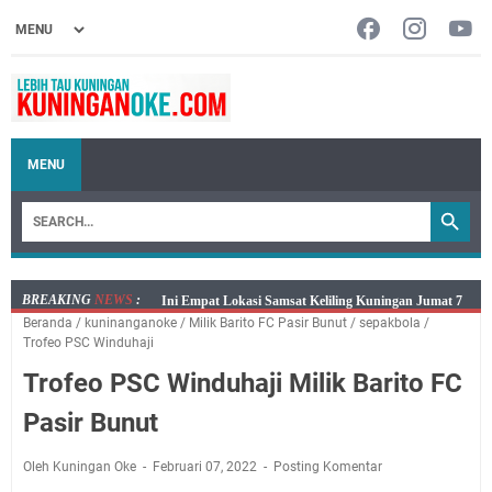
MENU
BREAKING
NEWS
:
Jumat 7 Agustus 2026 Mobil SIM Keliling Ada di
Beranda
/
kuninanganoke
/
Milik Barito FC Pasir Bunut
/
sepakbola
/
Kecamatan Sindangagung
Trofeo PSC Winduhaji
Embun Pagi Jumat 8 Agustus 2026: Jika Keberkahan
Trofeo PSC Winduhaji Milik Barito FC
Dicabut Dari Hidupmu, Kamu Akan Tetap Berjalan
Kelaparan Meskipun Memiliki Sekarung Penuh Uang
Pasir Bunut
Salat Lima Waktu itu Bukan Cuma Kewajiban, Tapi
juga Tempat Beristirahat yang Paling Menenangkan, Ini
Oleh Kuningan Oke
Februari 07, 2022
Posting Komentar