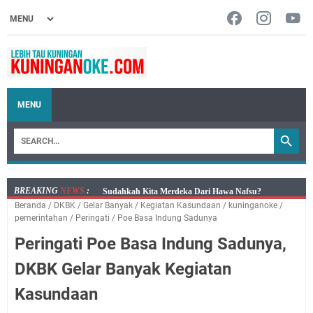
MENU
BREAKING
NEWS
:
Info Sembako di Pasar Kepuh Kuningan Kamis 6
Beranda
/
DKBK
/
Gelar Banyak
/
Kegiatan Kasundaan
/
kuninganoke
/
Agustus 2026, Daging Naik, Telur Turun
pemerintahan
/
Peringati
/
Poe Basa Indung Sadunya
Agenda Kegiatan Bupati Kuningan Kamis 6 Agustus
Peringati Poe Basa Indung Sadunya,
2026 Ada Tiga Acara
Kamis 6 Agustus 2026 Mobil Samling Ada di Alun-alun
DKBK Gelar Banyak Kegiatan
Luragung, Ini Persyaratan dan Besaran Biayanya
Kasundaan
Layanan Mobil Samsat Keliling Kuningan Kamis 6