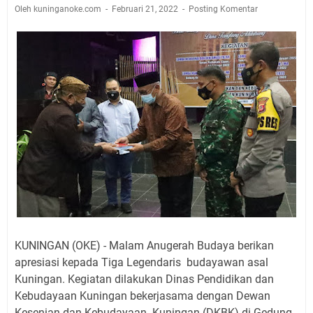
Agustus 2026 Ada di Empat Titik
Oleh kuninganoke.com
Februari 21, 2022
Posting Komentar
Embun Pagi Kamis 6 Agustus 2026: Tidak Semua
Keterlambatan Berarti Kegagalan
Setiap Noda Ada Pembersihnya, Salat Bisa Menjadi
Pembersih Dosa Kita, Ini Jadwal Salat Wilayah
Kuningan Kamis 6 Agustus 2026
Agenda Kegiatan Bupati, Wabup dan Sekda Kuningan
Rabu 5 Agustus 2026 Masing-masing Dua Acara
Ini Lokasi Samling Kuningan Rabu 5 Agustus 2026
Uniku Jadi Tuan Rumah Pendampingan Penyusunan
Dokumen SPMI
Sudahkah Kita Merdeka Dari Hawa Nafsu?
KUNINGAN (OKE) - Malam Anugerah Budaya berikan
apresiasi kepada Tiga Legendaris budayawan asal
Kuningan. Kegiatan dilakukan Dinas Pendidikan dan
Kebudayaan Kuningan bekerjasama dengan Dewan
Kesenian dan Kebudayaan Kuningan (DKBK) di Gedung