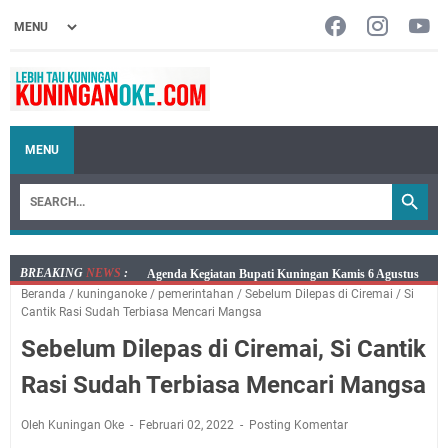
MENU
BREAKING
NEWS
:
Kamis 6 Agustus 2026 Mobil Samling Ada di Alun-alun
Beranda
/
kuninganoke
/
pemerintahan
/
Sebelum Dilepas di Ciremai
/
Si
Luragung, Ini Persyaratan dan Besaran Biayanya
Cantik Rasi Sudah Terbiasa Mencari Mangsa
Layanan Mobil Samsat Keliling Kuningan Kamis 6
Sebelum Dilepas di Ciremai, Si Cantik
Agustus 2026 Ada di Empat Titik
Embun Pagi Kamis 6 Agustus 2026: Tidak Semua
Rasi Sudah Terbiasa Mencari Mangsa
Keterlambatan Berarti Kegagalan
Setiap Noda Ada Pembersihnya, Salat Bisa Menjadi
Oleh Kuningan Oke
Februari 02, 2022
Posting Komentar