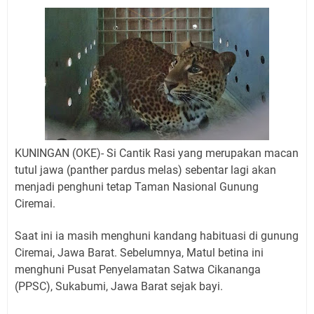
Pembersih Dosa Kita, Ini Jadwal Salat Wilayah
Kuningan Kamis 6 Agustus 2026
Agenda Kegiatan Bupati, Wabup dan Sekda Kuningan
Rabu 5 Agustus 2026 Masing-masing Dua Acara
Ini Lokasi Samling Kuningan Rabu 5 Agustus 2026
Rabu 5 Agustus 2026 Mobil SIM Keliling Kuningan Ada
di Sini!
Embun Pagi Rabu 5 Agustus 2026: Tidak Perlu Iri, Kita
Punya Takdir Masing-masing, Hidup yang Terlihat
KUNINGAN (OKE)- Si Cantik Rasi yang merupakan macan
Mewah, Belum Tentu Indah
tutul jawa (panther pardus melas) sebentar lagi akan
Merdeka dari Hawa Nafsu: Korupsi, Judi, dan Maksiat
menjadi penghuni tetap Taman Nasional Gunung
Agenda Kegiatan Bupati Kuningan Kamis 6 Agustus
Ciremai.
2026 Ada Tiga Acara
Saat ini ia masih menghuni kandang habituasi di gunung
Ciremai, Jawa Barat.
Sebelumnya, Matul betina ini
menghuni Pusat Penyelamatan Satwa Cikananga
(PPSC), Sukabumi, Jawa Barat sejak bayi.