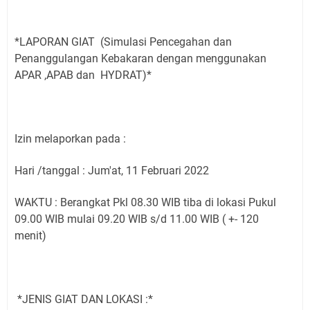
Agustus 2026 Ada di Empat Titik
Embun Pagi Kamis 6 Agustus 2026: Tidak Semua
Keterlambatan Berarti Kegagalan
*LAPORAN GIAT (Simulasi Pencegahan dan
Setiap Noda Ada Pembersihnya, Salat Bisa Menjadi
Penanggulangan Kebakaran dengan menggunakan
Pembersih Dosa Kita, Ini Jadwal Salat Wilayah
APAR ,APAB dan HYDRAT)*
Kuningan Kamis 6 Agustus 2026
Agenda Kegiatan Bupati, Wabup dan Sekda Kuningan
Rabu 5 Agustus 2026 Masing-masing Dua Acara
Izin melaporkan pada :
Ini Lokasi Samling Kuningan Rabu 5 Agustus 2026
Uniku Jadi Tuan Rumah Pendampingan Penyusunan
Hari /tanggal : Jum'at, 11 Februari 2022
Dokumen SPMI
Sudahkah Kita Merdeka Dari Hawa Nafsu?
WAKTU : Berangkat Pkl 08.30 WIB tiba di lokasi Pukul
09.00 WIB mulai 09.20 WIB s/d 11.00 WIB ( +- 120
menit)
*JENIS GIAT DAN LOKASI :*