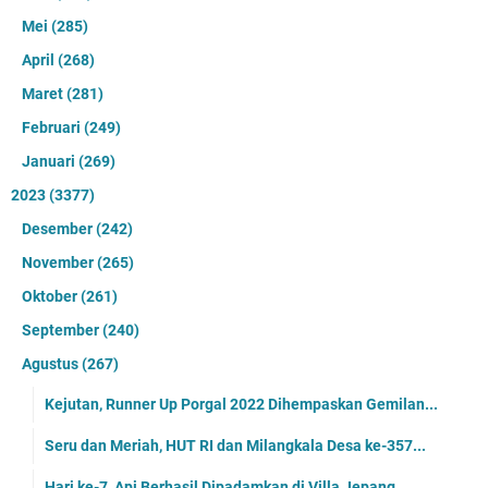
Mei
(285)
April
(268)
Maret
(281)
Februari
(249)
Januari
(269)
2023
(3377)
Desember
(242)
November
(265)
Oktober
(261)
September
(240)
Agustus
(267)
Kejutan, Runner Up Porgal 2022 Dihempaskan Gemilan...
Seru dan Meriah, HUT RI dan Milangkala Desa ke-357...
Hari ke-7, Api Berhasil Dipadamkan di Villa Jepang...