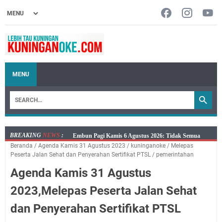
MENU
BREAKING
NEWS
:
Embun Pagi Kamis 6 Agustus 2026: Tidak Semua
Beranda
/
Agenda Kamis 31 Agustus 2023
/
kuninganoke
/
Melepas
Keterlambatan Berarti Kegagalan
Setiap Noda Ada Pembersihnya, Salat Bisa Menjadi
Peserta Jalan Sehat dan Penyerahan Sertifikat PTSL
/
pemerintahan
Pembersih Dosa Kita, Ini Jadwal Salat Wilayah
Agenda Kamis 31 Agustus
Kuningan Kamis 6 Agustus 2026
Agenda Kegiatan Bupati, Wabup dan Sekda Kuningan
2023,Melepas Peserta Jalan Sehat
Rabu 5 Agustus 2026 Masing-masing Dua Acara
dan Penyerahan Sertifikat PTSL
Ini Lokasi Samling Kuningan Rabu 5 Agustus 2026