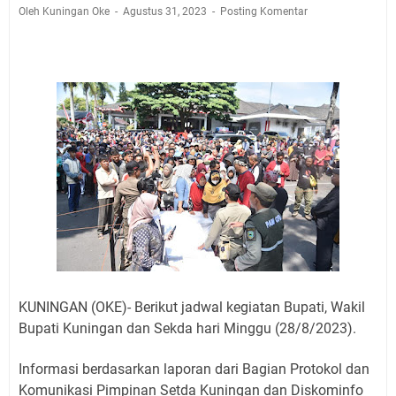
Rabu 5 Agustus 2026 Mobil SIM Keliling Kuningan Ada
Oleh Kuningan Oke
Agustus 31, 2023
Posting Komentar
di Sini!
Embun Pagi Rabu 5 Agustus 2026: Tidak Perlu Iri, Kita
Punya Takdir Masing-masing, Hidup yang Terlihat
Mewah, Belum Tentu Indah
Ayo Salat Kawan! Ini Jadwal Salat Wilayah Kuningan
Rabu 5 Agustus 2026
Agenda Kegiatan Bupati Kuningan Kamis 6 Agustus
2026 Ada Tiga Acara
Kamis 6 Agustus 2026 Mobil Samling Ada di Alun-alun
Luragung, Ini Persyaratan dan Besaran Biayanya
Layanan Mobil Samsat Keliling Kuningan Kamis 6
Agustus 2026 Ada di Empat Titik
KUNINGAN (OKE)- Berikut jadwal kegiatan Bupati, Wakil
Bupati Kuningan dan Sekda hari Minggu (28/8/2023).
Informasi berdasarkan laporan dari Bagian Protokol dan
Komunikasi Pimpinan Setda Kuningan dan Diskominfo