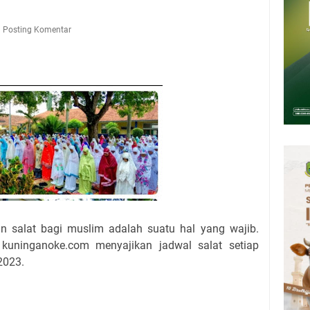
Presiden 2026 Bersama Kebo Bule Sangat Seru
tan Air Bersih Akibat Kekeringan, Polres Kuningan dan PAM Tirta
Posting Komentar
n 12 Ribu Liter
Rumah Pendampingan Penyusunan Dokumen SPMI
deka Dari Hawa Nafsu?
sar Kepuh Kuningan Kamis 6 Agustus 2026, Daging Naik, Telur Turun
pati Kuningan Jumat 7 Agustus 2026 Ada Tiga, Tapi yang Bakal Dihadiri
 salat bagi muslim adalah suatu hal yang wajib.
 kuninganoke.com menyajikan jadwal salat setiap
2023.