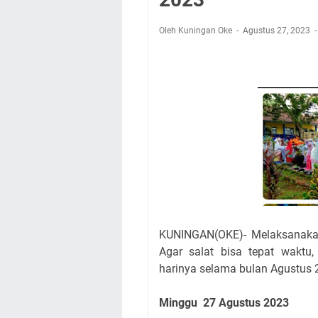
Nobar Final Piala 
Warga Mulai Kesuli
Oleh Kuningan Oke
Agustus 27, 2023
Kamuning Saluraka
Uniku Jadi Tuan 
Sudahkah Kita Mer
Info Sembako di Pa
Agenda Kegiatan Bu
Hanya Satu
KUNINGAN(OKE)- Melaksanakan
Agar salat bisa tepat waktu,
harinya selama bulan Agustus 
Minggu 27 Agustus 2023