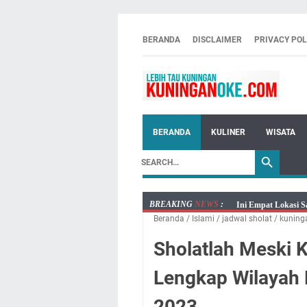
BERANDA
DISCLAIMER
PRIVACY POL
BERANDA
KULINER
WISATA
BREAKING
NEWS
:
Ini Empat Lokasi S
Beranda
/
Islami
/
jadwal sholat
/
kuning
Jumat 7 Agustus 20
Embun Pagi Jumat 
Sholatlah Meski 
Tetap Berjalan Ke
Lengkap Wilayah
Salat Lima Waktu i
Menenangkan, Ini J
2023