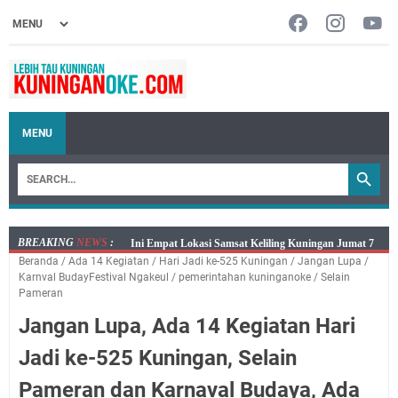
MENU
BREAKING
NEWS
:
Jumat 7 Agustus 2026 Mobil SIM Keliling Ada di
Beranda
/
Ada 14 Kegiatan
/
Hari Jadi ke-525 Kuningan
/
Jangan Lupa
/
Kecamatan Sindangagung
Karnval BudayFestival Ngakeul
/
pemerintahan kuninganoke
/
Selain
Embun Pagi Jumat 8 Agustus 2026: Jika Keberkahan
Pameran
Dicabut Dari Hidupmu, Kamu Akan Tetap Berjalan
Jangan Lupa, Ada 14 Kegiatan Hari
Kelaparan Meskipun Memiliki Sekarung Penuh Uang
Jadi ke-525 Kuningan, Selain
Salat Lima Waktu itu Bukan Cuma Kewajiban, Tapi
juga Tempat Beristirahat yang Paling Menenangkan, Ini
Pameran dan Karnaval Budaya, Ada