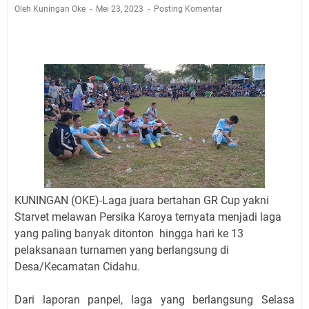
Agustus 2026 Ada di Empat Titik
Oleh Kuningan Oke
Mei 23, 2023
Posting Komentar
Embun Pagi Kamis 6 Agustus 2026: Tidak Semua
Keterlambatan Berarti Kegagalan
Setiap Noda Ada Pembersihnya, Salat Bisa Menjadi
Pembersih Dosa Kita, Ini Jadwal Salat Wilayah
Kuningan Kamis 6 Agustus 2026
Agenda Kegiatan Bupati, Wabup dan Sekda Kuningan
Rabu 5 Agustus 2026 Masing-masing Dua Acara
Ini Lokasi Samling Kuningan Rabu 5 Agustus 2026
Uniku Jadi Tuan Rumah Pendampingan Penyusunan
Dokumen SPMI
Sudahkah Kita Merdeka Dari Hawa Nafsu?
KUNINGAN (OKE)-Laga juara bertahan GR Cup yakni
Starvet melawan Persika Karoya ternyata menjadi laga
yang paling banyak ditonton hingga hari ke 13
pelaksanaan turnamen yang berlangsung di
Desa/Kecamatan Cidahu.
Dari laporan panpel, laga yang berlangsung Selasa