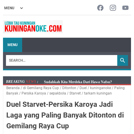
MENU
BREAKING
NEWS
:
Info Sembako di Pasar Kepuh Kuningan Kamis 6
Beranda
/
di Gemilang Raya Cup
/
Ditonton
/
Duel
/
kuninganoke
/
Paling
Agustus 2026, Daging Naik, Telur Turun
Banyak
/
Persika Karoya
/
sepakbola
/
Starvet
/
tarkam kuningan
Agenda Kegiatan Bupati Kuningan Kamis 6 Agustus
Duel Starvet-Persika Karoya Jadi
2026 Ada Tiga Acara
Kamis 6 Agustus 2026 Mobil Samling Ada di Alun-alun
Laga yang Paling Banyak Ditonton di
Luragung, Ini Persyaratan dan Besaran Biayanya
Gemilang Raya Cup
Layanan Mobil Samsat Keliling Kuningan Kamis 6