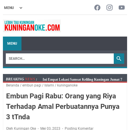
MENU
BREAKING
NEWS
:
Jumat 7 Agustus 2026 Mobil SIM Keliling Ada di
Beranda
/
embun pagi
/
Islami
/
kuninganoke
Kecamatan Sindangagung
Embun Pagi Rabu: Orang yang Riya
Embun Pagi Jumat 8 Agustus 2026: Jika Keberkahan
Dicabut Dari Hidupmu, Kamu Akan Tetap Berjalan
Terhadap Amal Perbuatannya Punya
Kelaparan Meskipun Memiliki Sekarung Penuh Uang
3 tTnda
Salat Lima Waktu itu Bukan Cuma Kewajiban, Tapi
juga Tempat Beristirahat yang Paling Menenangkan, Ini
Oleh Kuningan Oke
Mei 03, 2023
Posting Komentar