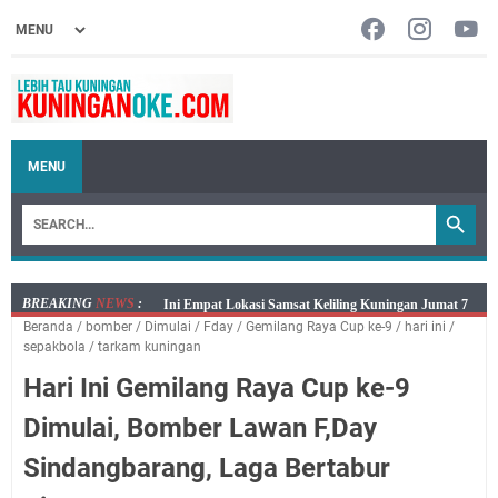
MENU
BREAKING
NEWS
:
Jumat 7 Agustus 2026 Mobil SIM Keliling Ada di
Beranda
/
bomber
/
Dimulai
/
Fday
/
Gemilang Raya Cup ke-9
/
hari ini
/
Kecamatan Sindangagung
sepakbola
/
tarkam kuningan
Embun Pagi Jumat 8 Agustus 2026: Jika Keberkahan
Hari Ini Gemilang Raya Cup ke-9
Dicabut Dari Hidupmu, Kamu Akan Tetap Berjalan
Kelaparan Meskipun Memiliki Sekarung Penuh Uang
Dimulai, Bomber Lawan F,Day
Salat Lima Waktu itu Bukan Cuma Kewajiban, Tapi
Sindangbarang, Laga Bertabur
juga Tempat Beristirahat yang Paling Menenangkan, Ini