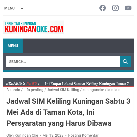
MENU
BREAKING
NEWS
:
Jumat 7 Agustus 2026 Mobil SIM Keliling Ada di
Beranda
/
info penting
/
Jadwal SIM Keliling
/
kuninganoke
/
lain-lain
Kecamatan Sindangagung
Jadwal SIM Keliling Kuningan Sabtu 3
Embun Pagi Jumat 8 Agustus 2026: Jika Keberkahan
Dicabut Dari Hidupmu, Kamu Akan Tetap Berjalan
Mei Ada di Taman Kota, Ini
Kelaparan Meskipun Memiliki Sekarung Penuh Uang
Persyaratan yang Harus Dibawa
Salat Lima Waktu itu Bukan Cuma Kewajiban, Tapi
juga Tempat Beristirahat yang Paling Menenangkan, Ini
Oleh Kuningan Oke
Mei 13, 2023
Posting Komentar