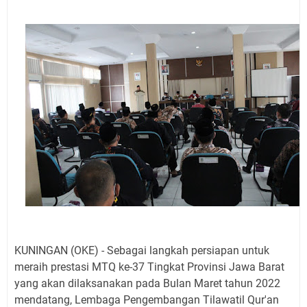
Agustus 2026 Ada di Empat Titik
Embun Pagi Kamis 6 Agustus 2026: Tidak Semua
Keterlambatan Berarti Kegagalan
Setiap Noda Ada Pembersihnya, Salat Bisa Menjadi
Pembersih Dosa Kita, Ini Jadwal Salat Wilayah
Kuningan Kamis 6 Agustus 2026
Agenda Kegiatan Bupati, Wabup dan Sekda Kuningan
Rabu 5 Agustus 2026 Masing-masing Dua Acara
Ini Lokasi Samling Kuningan Rabu 5 Agustus 2026
Uniku Jadi Tuan Rumah Pendampingan Penyusunan
Dokumen SPMI
Sudahkah Kita Merdeka Dari Hawa Nafsu?
KUNINGAN (OKE) - Sebagai langkah persiapan untuk
meraih prestasi MTQ ke-37 Tingkat Provinsi Jawa Barat
yang akan dilaksanakan pada Bulan Maret tahun 2022
mendatang, Lembaga Pengembangan Tilawatil Qur'an