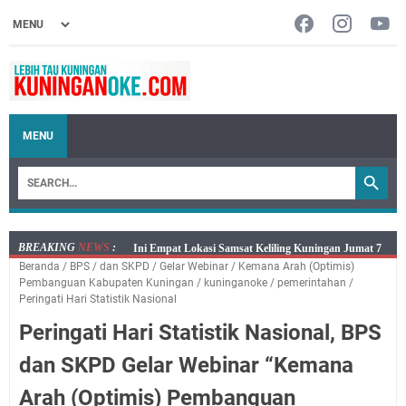
MENU
BREAKING
NEWS
:
Jumat 7 Agustus 2026 Mobil SIM Keliling Ada di
Beranda
/
BPS
/
dan SKPD
/
Gelar Webinar
/
Kemana Arah (Optimis)
Kecamatan Sindangagung
Pembanguan Kabupaten Kuningan
/
kuninganoke
/
pemerintahan
/
Embun Pagi Jumat 8 Agustus 2026: Jika Keberkahan
Peringati Hari Statistik Nasional
Dicabut Dari Hidupmu, Kamu Akan Tetap Berjalan
Peringati Hari Statistik Nasional, BPS
Kelaparan Meskipun Memiliki Sekarung Penuh Uang
dan SKPD Gelar Webinar “Kemana
Salat Lima Waktu itu Bukan Cuma Kewajiban, Tapi
juga Tempat Beristirahat yang Paling Menenangkan, Ini
Arah (Optimis) Pembanguan