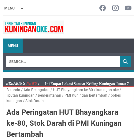
MENU
BREAKING
NEWS
:
Jumat 7 Agustus 2026 Mobil SIM Keliling Ada di
Beranda
/
Ada Peringatan
/
HUT Bhayangkara ke-80
/
kuningan oke
/
Kecamatan Sindangagung
liputan kuningan
/
pemerintahan
/
PMI Kuningan Bertambah
/
polres
Embun Pagi Jumat 8 Agustus 2026: Jika Keberkahan
kuningan
/
Stok Darah
Dicabut Dari Hidupmu, Kamu Akan Tetap Berjalan
Ada Peringatan HUT Bhayangkara
Kelaparan Meskipun Memiliki Sekarung Penuh Uang
ke-80, Stok Darah di PMI Kuningan
Salat Lima Waktu itu Bukan Cuma Kewajiban, Tapi
juga Tempat Beristirahat yang Paling Menenangkan, Ini
Bertambah