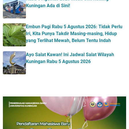
Kuningan Ada di Sini!
Embun Pagi Rabu 5 Agustus 2026: Tidak Perlu
Iri, Kita Punya Takdir Masing-masing, Hidup
yang Terlihat Mewah, Belum Tentu Indah
Ayo Salat Kawan! Ini Jadwal Salat Wilayah
Kuningan Rabu 5 Agustus 2026