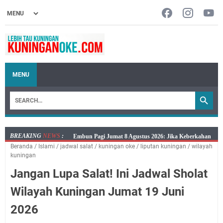
MENU
BREAKING
NEWS
:
Embun Pagi Jumat 8 Agustus 2026: Jika Keberkahan
Beranda
/
Islami
/
jadwal salat
/
kuningan oke
/
liputan kuningan
/
wilayah
Dicabut Dari Hidupmu, Kamu Akan Tetap Berjalan
kuningan
Kelaparan Meskipun Memiliki Sekarung Penuh Uang
Jangan Lupa Salat! Ini Jadwal Sholat
Salat Lima Waktu itu Bukan Cuma Kewajiban, Tapi
juga Tempat Beristirahat yang Paling Menenangkan, Ini
Wilayah Kuningan Jumat 19 Juni
Jadwal Salat Wilayah Kuningan Jumat 7 Agustus 2026
2026
Nobar Final Piala Presiden 2026 Bersama Kebo Bule