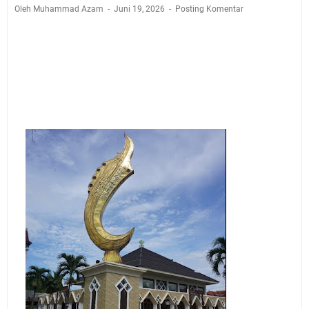
Sangat Seru
Oleh Muhammad Azam
Juni 19, 2026
Posting Komentar
Warga Mulai Kesulitan Air Bersih Akibat Kekeringan,
Polres Kuningan dan PAM Tirta Kamuning Salurakan
12 Ribu Liter
Uniku Jadi Tuan Rumah Pendampingan Penyusunan
Dokumen SPMI
Sudahkah Kita Merdeka Dari Hawa Nafsu?
Info Sembako di Pasar Kepuh Kuningan Kamis 6
Agustus 2026, Daging Naik, Telur Turun
Agenda Kegiatan Bupati Kuningan Jumat 7 Agustus
2026 Ada Tiga, Tapi yang Bakal Dihadiri Hanya Satu
Ini Empat Lokasi Samsat Keliling Kuningan Jumat 7
Agustus 2026
Jumat 7 Agustus 2026 Mobil SIM Keliling Ada di
Kecamatan Sindangagung