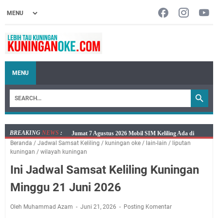
MENU
BREAKING
NEWS
:
Jumat 7 Agustus 2026 Mobil SIM Keliling Ada di
Beranda
/
Jadwal Samsat Keliling
/
kuningan oke
/
lain-lain
/
liputan
Kecamatan Sindangagung
kuningan
/
wilayah kuningan
Embun Pagi Jumat 8 Agustus 2026: Jika Keberkahan
Ini Jadwal Samsat Keliling Kuningan
Dicabut Dari Hidupmu, Kamu Akan Tetap Berjalan
Kelaparan Meskipun Memiliki Sekarung Penuh Uang
Minggu 21 Juni 2026
Salat Lima Waktu itu Bukan Cuma Kewajiban, Tapi
juga Tempat Beristirahat yang Paling Menenangkan, Ini
Oleh Muhammad Azam
Juni 21, 2026
Posting Komentar