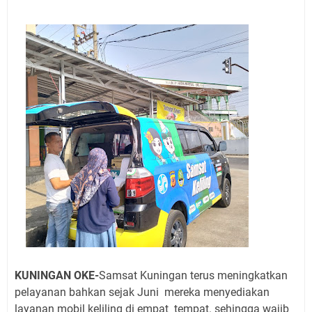
Jadwal Salat Wilayah Kuningan Jumat 7 Agustus 2026
Nobar Final Piala Presiden 2026 Bersama Kebo Bule
Sangat Seru
Warga Mulai Kesulitan Air Bersih Akibat Kekeringan,
Polres Kuningan dan PAM Tirta Kamuning Salurakan
12 Ribu Liter
Uniku Jadi Tuan Rumah Pendampingan Penyusunan
Dokumen SPMI
Sudahkah Kita Merdeka Dari Hawa Nafsu?
Info Sembako di Pasar Kepuh Kuningan Kamis 6
Agustus 2026, Daging Naik, Telur Turun
Agenda Kegiatan Bupati Kuningan Jumat 7 Agustus
2026 Ada Tiga, Tapi yang Bakal Dihadiri Hanya Satu
Ini Empat Lokasi Samsat Keliling Kuningan Jumat 7
Agustus 2026
KUNINGAN OKE-
S
amsat Kuningan terus meningkatkan
pelayanan bahkan sejak Juni mereka menyediakan
layanan mobil keliling di empat tempat. sehingga wajib