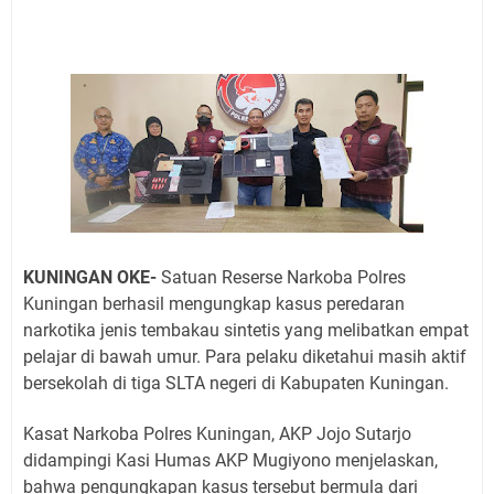
Jadwal Salat Wilayah Kuningan Jumat 7 Agustus 2026
Nobar Final Piala Presiden 2026 Bersama Kebo Bule
Sangat Seru
Warga Mulai Kesulitan Air Bersih Akibat Kekeringan,
Polres Kuningan dan PAM Tirta Kamuning Salurakan
12 Ribu Liter
Uniku Jadi Tuan Rumah Pendampingan Penyusunan
Dokumen SPMI
Sudahkah Kita Merdeka Dari Hawa Nafsu?
Info Sembako di Pasar Kepuh Kuningan Kamis 6
KUNINGAN OKE-
Satuan Reserse Narkoba Polres
Agustus 2026, Daging Naik, Telur Turun
Kuningan berhasil mengungkap kasus peredaran
Agenda Kegiatan Bupati Kuningan Jumat 7 Agustus
narkotika jenis tembakau sintetis yang melibatkan empat
2026 Ada Tiga, Tapi yang Bakal Dihadiri Hanya Satu
pelajar di bawah umur. Para pelaku diketahui masih aktif
Ini Empat Lokasi Samsat Keliling Kuningan Jumat 7
bersekolah di tiga SLTA negeri di Kabupaten Kuningan.
Agustus 2026
Kasat Narkoba Polres Kuningan, AKP Jojo Sutarjo
didampingi Kasi Humas AKP Mugiyono menjelaskan,
bahwa pengungkapan kasus tersebut bermula dari