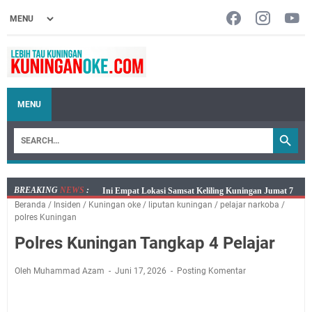
MENU
BREAKING
NEWS
:
Jumat 7 Agustus 2026 Mobil SIM Keliling Ada di
Beranda
/
Insiden
/
Kuningan oke
/
liputan kuningan
/
pelajar narkoba
/
Kecamatan Sindangagung
polres Kuningan
Embun Pagi Jumat 8 Agustus 2026: Jika Keberkahan
Polres Kuningan Tangkap 4 Pelajar
Dicabut Dari Hidupmu, Kamu Akan Tetap Berjalan
Kelaparan Meskipun Memiliki Sekarung Penuh Uang
Oleh Muhammad Azam
Juni 17, 2026
Posting Komentar
Salat Lima Waktu itu Bukan Cuma Kewajiban, Tapi
juga Tempat Beristirahat yang Paling Menenangkan, Ini