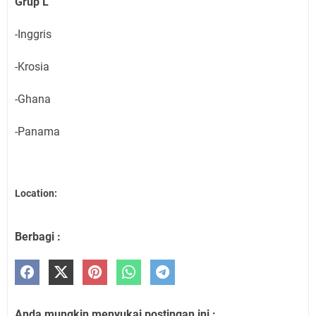
Grup L
-Inggris
-Krosia
-Ghana
-Panama
Location:
Berbagi :
Anda mungkin menyukai postingan ini :