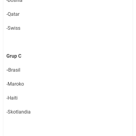
-Bosnia
-Qatar
-Swiss
Grup C
-
Brasil
-Maroko
-Haiti
-Skotlandia