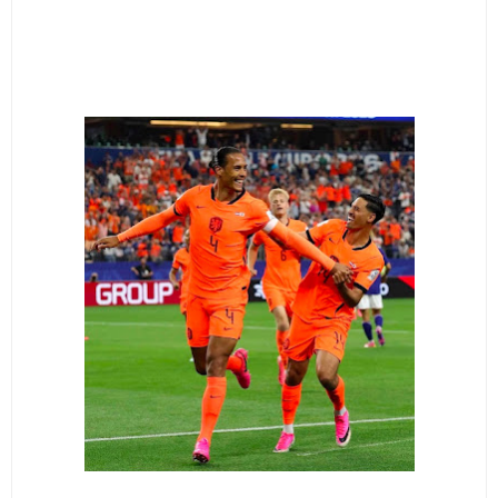
Jadwal Salat Wilayah Kuningan Jumat 7 Agustus 2026
Nobar Final Piala Presiden 2026 Bersama Kebo Bule
Sangat Seru
Warga Mulai Kesulitan Air Bersih Akibat Kekeringan,
Polres Kuningan dan PAM Tirta Kamuning Salurakan
12 Ribu Liter
Uniku Jadi Tuan Rumah Pendampingan Penyusunan
Dokumen SPMI
Sudahkah Kita Merdeka Dari Hawa Nafsu?
Info Sembako di Pasar Kepuh Kuningan Kamis 6
Agustus 2026, Daging Naik, Telur Turun
Agenda Kegiatan Bupati Kuningan Jumat 7 Agustus
2026 Ada Tiga, Tapi yang Bakal Dihadiri Hanya Satu
Ini Empat Lokasi Samsat Keliling Kuningan Jumat 7
Agustus 2026