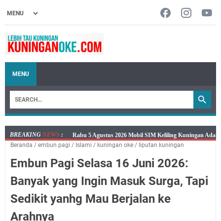
MENU
BREAKING
NEWS
:
Embun Pagi Rabu 5 Agustus 2026: Tidak Perlu Iri, Kita
Beranda
/
embun pagi
/
Islami
/
kuningan oke
/
liputan kuningan
Punya Takdir Masing-masing, Hidup yang Terlihat
Embun Pagi Selasa 16 Juni 2026:
Mewah, Belum Tentu Indah
Ayo Salat Kawan! Ini Jadwal Salat Wilayah Kuningan
Banyak yang Ingin Masuk Surga, Tapi
Rabu 5 Agustus 2026
Sedikit yanhg Mau Berjalan ke
Agenda Kegiatan Bupati Kuningan Kamis 6 Agustus
2026 Ada Tiga Acara
Arahnya