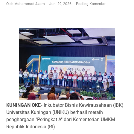
Agenda Kegiatan Bupati, Wabup dan Sekda Kuningan
Oleh Muhammad Azam
Juni 29, 2026
Posting Komentar
Rabu 5 Agustus 2026 Masing-masing Dua Acara
Ini Lokasi Samling Kuningan Rabu 5 Agustus 2026
Rabu 5 Agustus 2026 Mobil SIM Keliling Kuningan Ada
di Sini!
Embun Pagi Rabu 5 Agustus 2026: Tidak Perlu Iri, Kita
Punya Takdir Masing-masing, Hidup yang Terlihat
Mewah, Belum Tentu Indah
Sudahkah Kita Merdeka Dari Hawa Nafsu?
Agenda Kegiatan Bupati Kuningan Kamis 6 Agustus
2026 Ada Tiga Acara
Kamis 6 Agustus 2026 Mobil Samling Ada di Alun-alun
Luragung, Ini Persyaratan dan Besaran Biayanya
KUNINGAN OKE-
Inkubator Bisnis Kewirausahaan (IBK)
Universitas Kuningan (UNIKU) berhasil meraih
penghargaan "Peringkat A" dari Kementerian UMKM
Republik Indonesia (RI).