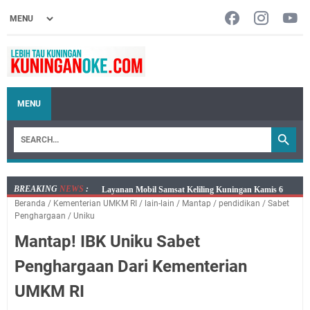
MENU
BREAKING
NEWS
:
Layanan Mobil Samsat Keliling Kuningan Kamis 6
Beranda
/
Kementerian UMKM RI
/
lain-lain
/
Mantap
/
pendidikan
/
Sabet
Agustus 2026 Ada di Empat Titik
Penghargaan
/
Uniku
Embun Pagi Kamis 6 Agustus 2026: Tidak Semua
Mantap! IBK Uniku Sabet
Keterlambatan Berarti Kegagalan
Setiap Noda Ada Pembersihnya, Salat Bisa Menjadi
Penghargaan Dari Kementerian
Pembersih Dosa Kita, Ini Jadwal Salat Wilayah
UMKM RI
Kuningan Kamis 6 Agustus 2026