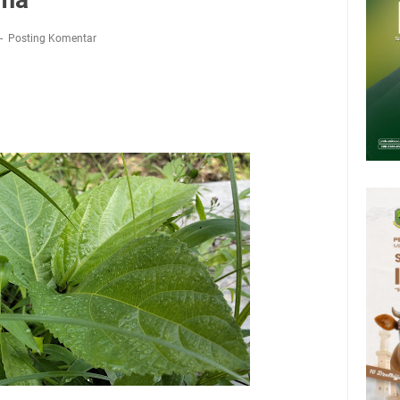
Presiden 2026 Bersama Kebo Bule Sangat Seru
tan Air Bersih Akibat Kekeringan, Polres Kuningan dan PAM Tirta
Posting Komentar
n 12 Ribu Liter
Rumah Pendampingan Penyusunan Dokumen SPMI
deka Dari Hawa Nafsu?
sar Kepuh Kuningan Kamis 6 Agustus 2026, Daging Naik, Telur Turun
pati Kuningan Jumat 7 Agustus 2026 Ada Tiga, Tapi yang Bakal Dihadiri