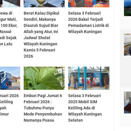
Dewa di
Berat Kalau Dipikul
Selasa 3 Februari
gur Mati,
Sendiri, Makanya
2026 Bakal Terjadi
100 Ekor,
Disuruh Sujud Biar
Pemadaman Listrik di
Massal
Allah yang Atur, Ini
Wilayah Kuningan
adi Sejak
Jadwal Sholat
n Lalu
Wilayah Kuningan
Kamis 5 Februari
2026
ruari 2026
Embun Pagi Jumat 6
Selasa 3 Februari
eliling
Februari 2026 :
2025 Mobil SIM
ayah
Tubuhmu Punya
Keliling Ada di
Timur
Mode Penyembuhan
Wilayah Kuningan
Namanya Puasa
Selatan