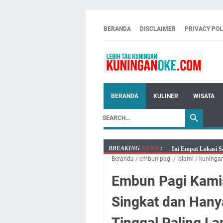
BERANDA
DISCLAIMER
PRIVACY POL
BERANDA
KULINER
WISATA
BREAKING
NEWS
:
Ini Empat Lokasi S
Beranda
/
embun pagi
/
Islami
/
kuninga
Jumat 7 Agustus 20
Embun Pagi Jumat 
Embun Pagi Kamis
Tetap Berjalan Ke
Singkat dan Han
Salat Lima Waktu i
Menenangkan, Ini J
Tinggal Paling L