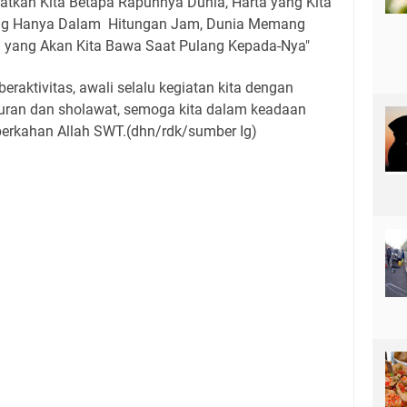
atkan Kita Betapa Rapuhnya Dunia, Harta yang Kita
ang Hanya Dalam Hitungan Jam, Dunia Memang
n yang Akan Kita Bawa Saat Pulang Kepada-Nya"
raktivitas, awali selalu kegiatan kita dengan
uran dan sholawat, semoga kita dalam keadaan
berkahan Allah SWT.(dhn/rdk/sumber Ig)