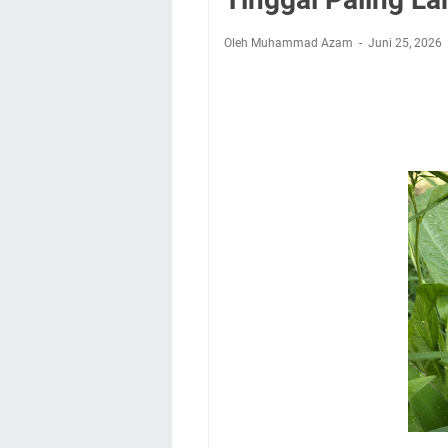
Nobar Final Piala 
Warga Mulai Kesuli
Oleh Muhammad Azam
Juni 25, 2026
Kamuning Saluraka
Uniku Jadi Tuan 
Sudahkah Kita Mer
Info Sembako di Pa
Agenda Kegiatan Bu
Hanya Satu