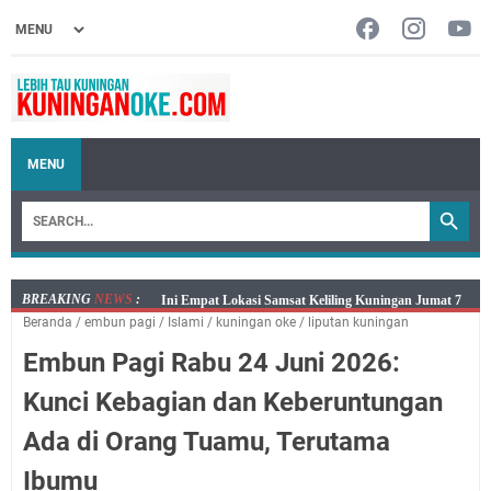
MENU
BREAKING
NEWS
:
Jumat 7 Agustus 2026 Mobil SIM Keliling Ada di
Beranda
/
embun pagi
/
Islami
/
kuningan oke
/
liputan kuningan
Kecamatan Sindangagung
Embun Pagi Rabu 24 Juni 2026:
Embun Pagi Jumat 8 Agustus 2026: Jika Keberkahan
Dicabut Dari Hidupmu, Kamu Akan Tetap Berjalan
Kunci Kebagian dan Keberuntungan
Kelaparan Meskipun Memiliki Sekarung Penuh Uang
Ada di Orang Tuamu, Terutama
Salat Lima Waktu itu Bukan Cuma Kewajiban, Tapi
juga Tempat Beristirahat yang Paling Menenangkan, Ini
Ibumu