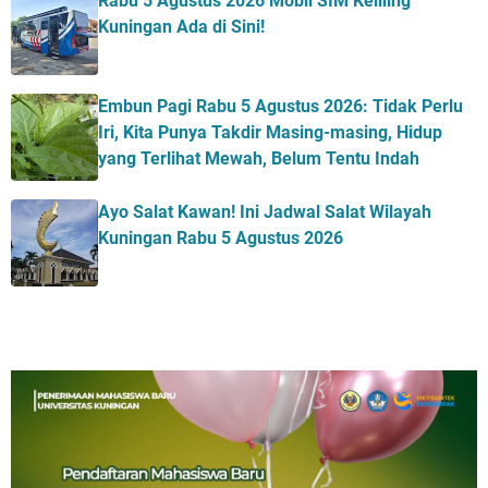
Rabu 5 Agustus 2026 Mobil SIM Keliling
Kuningan Ada di Sini!
Embun Pagi Rabu 5 Agustus 2026: Tidak Perlu
Iri, Kita Punya Takdir Masing-masing, Hidup
yang Terlihat Mewah, Belum Tentu Indah
Ayo Salat Kawan! Ini Jadwal Salat Wilayah
Kuningan Rabu 5 Agustus 2026