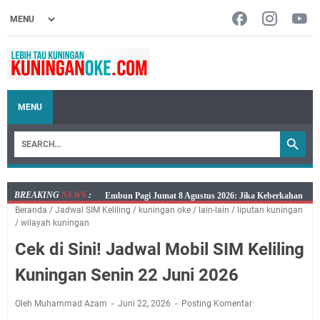
MENU
BREAKING
NEWS
:
Embun Pagi Jumat 8 Agustus 2026: Jika Keberkahan
Beranda
/
Jadwal SIM Keliling
/
kuningan oke
/
lain-lain
/
liputan kuningan
Dicabut Dari Hidupmu, Kamu Akan Tetap Berjalan
/
wilayah kuningan
Kelaparan Meskipun Memiliki Sekarung Penuh Uang
Cek di Sini! Jadwal Mobil SIM Keliling
Salat Lima Waktu itu Bukan Cuma Kewajiban, Tapi
juga Tempat Beristirahat yang Paling Menenangkan, Ini
Kuningan Senin 22 Juni 2026
Jadwal Salat Wilayah Kuningan Jumat 7 Agustus 2026
Nobar Final Piala Presiden 2026 Bersama Kebo Bule
Oleh Muhammad Azam
Juni 22, 2026
Posting Komentar