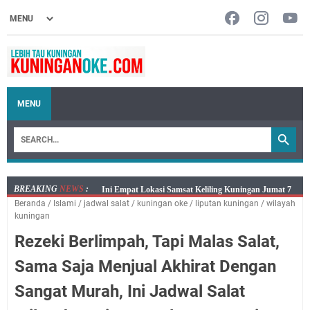
MENU
BREAKING
NEWS
:
Jumat 7 Agustus 2026 Mobil SIM Keliling Ada di
Beranda
/
Islami
/
jadwal salat
/
kuningan oke
/
liputan kuningan
/
wilayah
Kecamatan Sindangagung
kuningan
Embun Pagi Jumat 8 Agustus 2026: Jika Keberkahan
Rezeki Berlimpah, Tapi Malas Salat,
Dicabut Dari Hidupmu, Kamu Akan Tetap Berjalan
Kelaparan Meskipun Memiliki Sekarung Penuh Uang
Sama Saja Menjual Akhirat Dengan
Salat Lima Waktu itu Bukan Cuma Kewajiban, Tapi
Sangat Murah, Ini Jadwal Salat
juga Tempat Beristirahat yang Paling Menenangkan, Ini