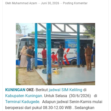
Jadwal Salat Wilayah Kuningan Jumat 7 Agustus 2026
Oleh Muhammad Azam
Juni 30, 2026
Posting Komentar
Nobar Final Piala Presiden 2026 Bersama Kebo Bule
Sangat Seru
Warga Mulai Kesulitan Air Bersih Akibat Kekeringan,
Polres Kuningan dan PAM Tirta Kamuning Salurakan
12 Ribu Liter
Uniku Jadi Tuan Rumah Pendampingan Penyusunan
Dokumen SPMI
Sudahkah Kita Merdeka Dari Hawa Nafsu?
Info Sembako di Pasar Kepuh Kuningan Kamis 6
Agustus 2026, Daging Naik, Telur Turun
Agenda Kegiatan Bupati Kuningan Jumat 7 Agustus
2026 Ada Tiga, Tapi yang Bakal Dihadiri Hanya Satu
Ini Empat Lokasi Samsat Keliling Kuningan Jumat 7
Agustus 2026
KUNINGAN
OKE
-
Berikut
jadwal SIM Keliling
di
Kabupaten Kuningan
. Untuk Selasa
(30/6/2026)
di
Terminal Kadugede
.
Adapun jadwal Senin-Kamis mulai
beroperasi dari pukul 08.30-12.00 WIB . Sedangkan