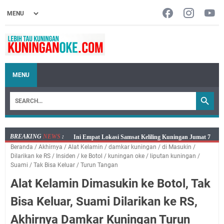
MENU
BREAKING
NEWS
:
Jumat 7 Agustus 2026 Mobil SIM Keliling Ada di
Beranda
/
Akhirnya
/
Alat Kelamin
/
damkar kuningan
/
di Masukin
/
Kecamatan Sindangagung
Dilarikan ke RS
/
Insiden
/
ke Botol
/
kuningan oke
/
liputan kuningan
/
Embun Pagi Jumat 8 Agustus 2026: Jika Keberkahan
Suami
/
Tak Bisa Keluar
/
Turun Tangan
Dicabut Dari Hidupmu, Kamu Akan Tetap Berjalan
Alat Kelamin Dimasukin ke Botol, Tak
Kelaparan Meskipun Memiliki Sekarung Penuh Uang
Bisa Keluar, Suami Dilarikan ke RS,
Salat Lima Waktu itu Bukan Cuma Kewajiban, Tapi
juga Tempat Beristirahat yang Paling Menenangkan, Ini
Akhirnya Damkar Kuningan Turun