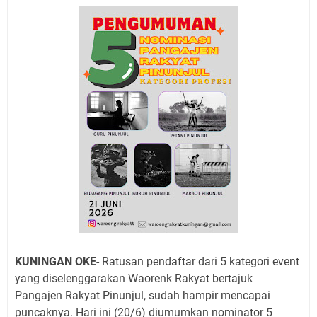
Jadwal Salat Wilayah Kuningan Jumat 7 Agustus 2026
Nobar Final Piala Presiden 2026 Bersama Kebo Bule
Sangat Seru
Warga Mulai Kesulitan Air Bersih Akibat Kekeringan,
Polres Kuningan dan PAM Tirta Kamuning Salurakan
12 Ribu Liter
Uniku Jadi Tuan Rumah Pendampingan Penyusunan
Dokumen SPMI
Sudahkah Kita Merdeka Dari Hawa Nafsu?
Info Sembako di Pasar Kepuh Kuningan Kamis 6
Agustus 2026, Daging Naik, Telur Turun
Agenda Kegiatan Bupati Kuningan Jumat 7 Agustus
2026 Ada Tiga, Tapi yang Bakal Dihadiri Hanya Satu
Ini Empat Lokasi Samsat Keliling Kuningan Jumat 7
Agustus 2026
KUNINGAN OKE
- Ratusan pendaftar dari 5 kategori event
yang diselenggarakan Waorenk Rakyat bertajuk
Pangajen Rakyat Pinunjul, sudah hampir mencapai
puncaknya. Hari ini (20/6) diumumkan nominator 5