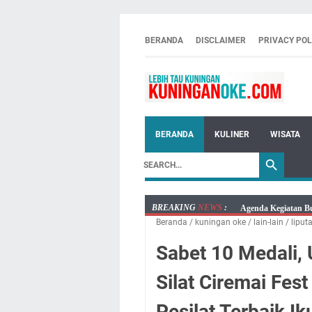
BERANDA
DISCLAIMER
PRIVACY POL
BERANDA
KULINER
WISATA
BREAKING
NEWS
:
Kamis 6 Agustus 20
Beranda
/
kuningan oke
/
lain-lain
/
liput
Besaran Biayanya
Layanan Mobil Sams
Sabet 10 Medali,
Embun Pagi Kamis 6
Silat Ciremai Fest
Setiap Noda Ada Pe
Wilayah Kuningan 
Pesilat Terbaik Ik