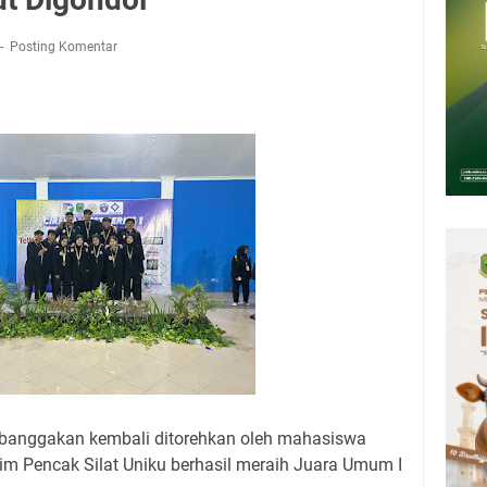
upati, Wabup dan Sekda Kuningan Rabu 5 Agustus 2026 Masing-masing
Posting Komentar
 Kuningan Rabu 5 Agustus 2026
Rumah Pendampingan Penyusunan Dokumen SPMI
deka Dari Hawa Nafsu?
sar Kepuh Kuningan Kamis 6 Agustus 2026, Daging Naik, Telur Turun
pati Kuningan Kamis 6 Agustus 2026 Ada Tiga Acara
banggakan kembali ditorehkan oleh mahasiswa
Tim Pencak Silat Uniku berhasil meraih Juara Umum I