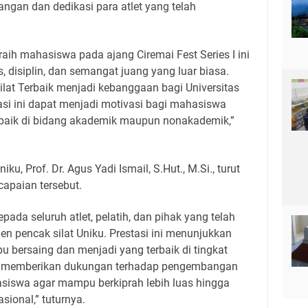
uangan dan dedikasi para atlet yang telah
iraih mahasiswa pada ajang Ciremai Fest Series I ini
s, disiplin, dan semangat juang yang luar biasa.
lat Terbaik menjadi kebanggaan bagi Universitas
asi ini dapat menjadi motivasi bagi mahasiswa
i baik di bidang akademik maupun nonakademik,”
iku, Prof. Dr. Agus Yadi Ismail, S.Hut., M.Si., turut
apaian tersebut.
da seluruh atlet, pelatih, dan pihak yang telah
n pencak silat Uniku. Prestasi ini menunjukkan
ersaing dan menjadi yang terbaik di tingkat
rus memberikan dukungan terhadap pengembangan
asiswa agar mampu berkiprah lebih luas hingga
sional,” tuturnya.