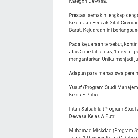
Kategori Dewasa.
Prestasi semakin lengkap denga
Kejuaraan Pencak Silat Ciremai
Barat. Kejuaraan ini berlangs
Pada kejuaraan tersebut, konti
atas 5 medali emas, 1 medali p
mengantarkan Uniku menjadi j
Adapun para mahasiswa peraih p
Yusuf (Program Studi Manajeme
Kelas E Putra.
Intan Salsabila (Program Studi
Dewasa Kelas A Putri.
Muhamad Mickdad (Program Stud
Juara 1 Dewasa Kelas C Putra 