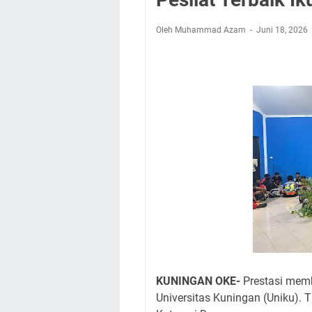
Agenda Kegiatan B
Dua Acara
Oleh Muhammad Azam
Juni 18, 2026
Ini Lokasi Samling
Uniku Jadi Tuan 
Sudahkah Kita Mer
Info Sembako di Pa
Agenda Kegiatan Bu
KUNINGAN OKE-
Prestasi mem
Universitas Kuningan (Uniku). 